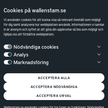
Investor Relations
Cookies på wallenstam.se
Finansiella rapporter
Sök fakturamottagare
Vi använder cookies för att kunna visa så relevant innehåll som möjligt
för dig samt analysera hur webbplatsen används. Informationen vi samlar
Våra fastigheter
in är anonym och syftet är att göra din upplevelse så bra som möjligt och
Hållbarhet
hjälpa oss att förbättra webbplatsen.
Jobba hos oss
Nödvändiga cookies
Kontakt
Analys
Marknadsföring
Kundservice
Göteborg
ACCEPTERA ALLA
Stockholm
ACCEPTERA NÖDVÄNDIGA
ACCEPTERA URVAL
Wallenstam.se använder cookies för tre typer av funktioner: Nödvändiga