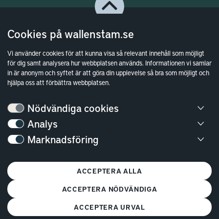
Cookies på wallenstam.se
Vi använder cookies för att kunna visa så relevant innehåll som möjligt
för dig samt analysera hur webbplatsen används. Informationen vi samlar
in är anonym och syftet är att göra din upplevelse så bra som möjligt och
hjälpa oss att förbättra webbplatsen.
Bostäder
Nödvändiga cookies
Analys
Lediga bostäder
Marknadsföring
Bostadskö
Mina Sidor
ACCEPTERA ALLA
Vanliga frågor
Parkering och förråd
ACCEPTERA NÖDVÄNDIGA
Kundservice
ACCEPTERA URVAL