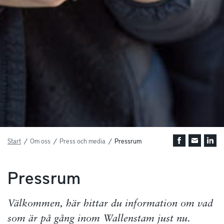
Start
/
Om oss
/
Press och media
/
Pressrum
Pressrum
Välkommen, här hittar du information om vad
som är på gång inom Wallenstam just nu.