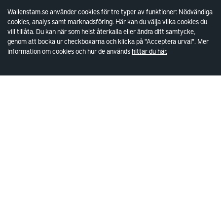
Lokaler
Wallenstam.se använder cookies för tre typer av funktioner: Nödvändiga
cookies, analys samt marknadsföring. Här kan du välja vilka cookies du
vill tillåta. Du kan när som helst återkalla eller ändra ditt samtycke,
Lediga lokaler
genom att bocka ur checkboxarna och klicka på "Acceptera urval". Mer
Kund hos Wallenstam
information om cookies och hur de används
hittar du här.
Vanliga frågor
Våra områden
Kontakta lokalansvariga
Wallenstam
Investor Relations
Finansiella rapporter
Sök fakturamottagare
Våra fastigheter
Hållbarhet