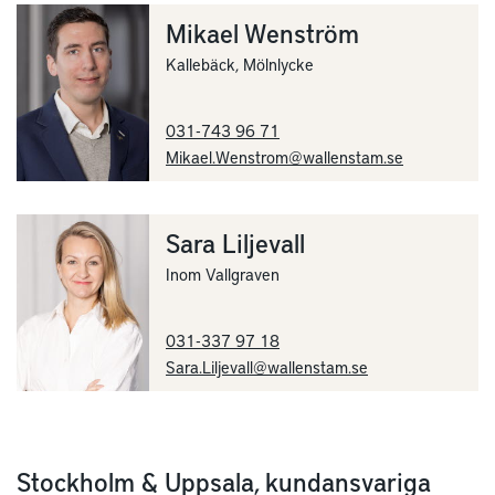
Mikael Wenström
Kallebäck, Mölnlycke
031-743 96 71
Mikael.Wenstrom@wallenstam.se
Sara Liljevall
Inom Vallgraven
031-337 97 18
Sara.Liljevall@wallenstam.se
Stockholm & Uppsala, kundansvariga