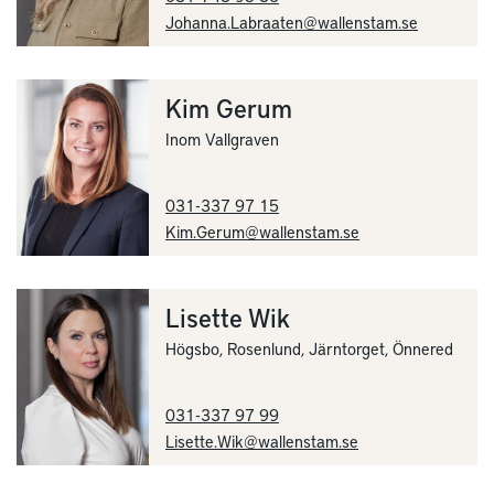
Johanna.Labraaten@wallenstam.se
Kim Gerum
Inom Vallgraven
031-337 97 15
Kim.Gerum@wallenstam.se
Lisette Wik
Högsbo, Rosenlund, Järntorget, Önnered
031-337 97 99
Lisette.Wik@wallenstam.se