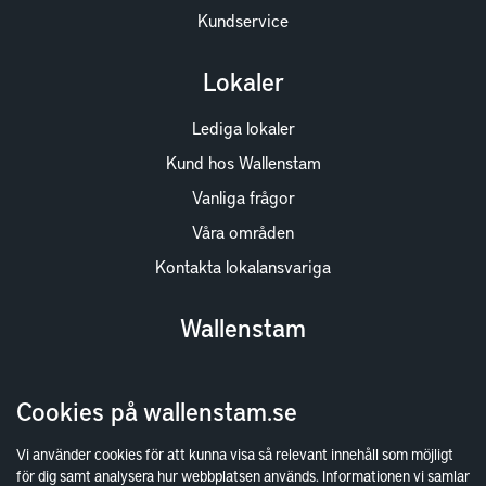
Kundservice
Lokaler
Lediga lokaler
Kund hos Wallenstam
Vanliga frågor
Våra områden
Kontakta lokalansvariga
Wallenstam
Investor Relations
Cookies på wallenstam.se
Finansiella rapporter
Sök fakturamottagare
Vi använder cookies för att kunna visa så relevant innehåll som möjligt
för dig samt analysera hur webbplatsen används. Informationen vi samlar
Våra fastigheter