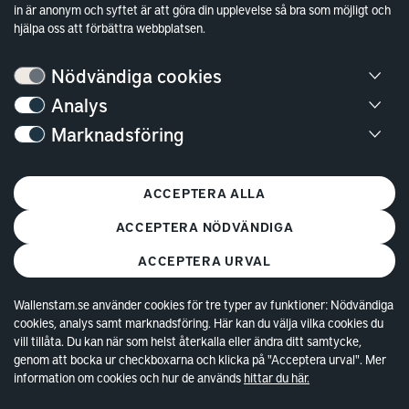
in är anonym och syftet är att göra din upplevelse så bra som möjligt och
Hållbarhet
hjälpa oss att förbättra webbplatsen.
Jobba hos oss
Nödvändiga cookies
Kontakt
Analys
Marknadsföring
Kundservice
Göteborg
ACCEPTERA ALLA
Stockholm
ACCEPTERA NÖDVÄNDIGA
ACCEPTERA URVAL
Wallenstam.se använder cookies för tre typer av funktioner: Nödvändiga
cookies, analys samt marknadsföring. Här kan du välja vilka cookies du
© Copyright 2026 Wallenstam AB (publ)
Cookies
vill tillåta. Du kan när som helst återkalla eller ändra ditt samtycke,
genom att bocka ur checkboxarna och klicka på "Acceptera urval". Mer
Behandling av personuppgifter
information om cookies och hur de används
hittar du här.
Tillgänglighetsredogörelse
In english