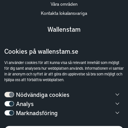
Våra områden
Kontakta lokalansvariga
Wallenstam
Investor Relations
Cookies på wallenstam.se
Finansiella rapporter
Sök fakturamottagare
Vi använder cookies för att kunna visa så relevant innehåll som möjligt
för dig samt analysera hur webbplatsen används. Informationen vi samlar
Våra fastigheter
in är anonym och syftet är att göra din upplevelse så bra som möjligt och
Hållbarhet
hjälpa oss att förbättra webbplatsen.
Jobba hos oss
Nödvändiga cookies
Kontakt
Analys
Marknadsföring
Kundservice
Göteborg