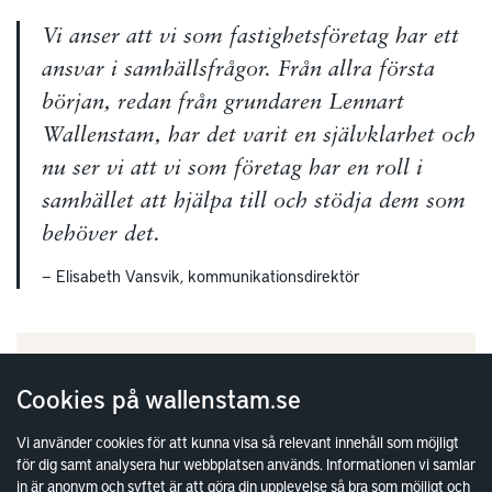
Vi anser att vi som fastighetsföretag har ett
ansvar i samhällsfrågor. Från allra första
början, redan från grundaren Lennart
Wallenstam, har det varit en självklarhet och
nu ser vi att vi som företag har en roll i
samhället att hjälpa till och stödja dem som
behöver det.
— Elisabeth Vansvik, kommunikationsdirektör
Hållbara städer och samhällen
Cookies på wallenstam.se
Två av de fem mål som vi arbetar med inom
Vi använder cookies för att kunna visa så relevant innehåll som möjligt
Agenda 2030 är Hållbara städer och samhällen
för dig samt analysera hur webbplatsen används. Informationen vi samlar
samt Jämställdhet. Ta del av vad det innebär för
in är anonym och syftet är att göra din upplevelse så bra som möjligt och