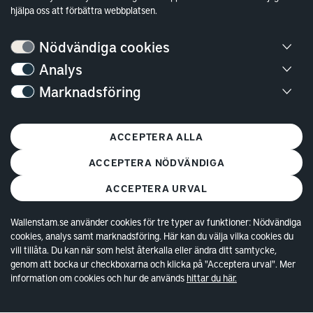
oss.
hjälpa oss att förbättra webbplatsen.
Läs mer om hållbara städer och samhällen
Nödvändiga cookies
Analys
Marknadsföring
ACCEPTERA ALLA
ACCEPTERA NÖDVÄNDIGA
ACCEPTERA URVAL
Wallenstam.se använder cookies för tre typer av funktioner: Nödvändiga
cookies, analys samt marknadsföring. Här kan du välja vilka cookies du
vill tillåta. Du kan när som helst återkalla eller ändra ditt samtycke,
Bostäder
genom att bocka ur checkboxarna och klicka på "Acceptera urval". Mer
information om cookies och hur de används
hittar du här.
Lediga bostäder