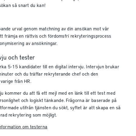
sökan så snart du kan!
pande urval genom matchning av din ansökan mot vår
tt främja en rättvis och fördomsfri rekryteringsprocess
nymisering av ansökningar.
rvju och tester
ka 5-15 kandidater till en digital intervju. Intervjun brukar
inuter och du träffar rekryterande chef och den
varige från HR.
ju kommer du att få ett mejl med en länk till ett test med
rsonlighet och logiskt tänkande.
Frågorna är baserade på
tformade utifrån tjänsten du sökt, syftet är att skapa en så
ad rekrytering som möjligt.
information om testerna