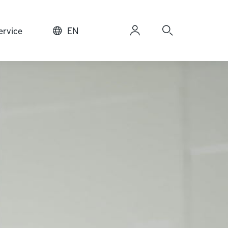
rvice
EN