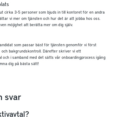
plats
 ut cirka 3-5 personer som bjuds in till kontoret för en andra
rättar vi mer om tjänsten och hur det är att jobba hos oss.
även möjighet att berätta mer om dig själv.
ndidat som passar bäst för tjänsten genomför vi först
 och bakgrundskontroll. Därefter skriver vi ett
al och i samband med det sätts vår onboardingprocess igång
omna dig på bästa sätt!
h svar
ktivavtal?