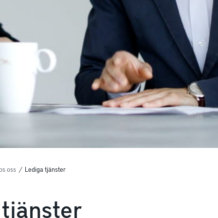
os oss
/
Lediga tjänster
tjänster