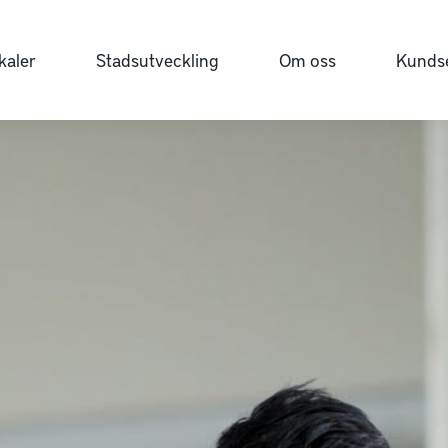
kaler
Stadsutveckling
Om oss
Kundse