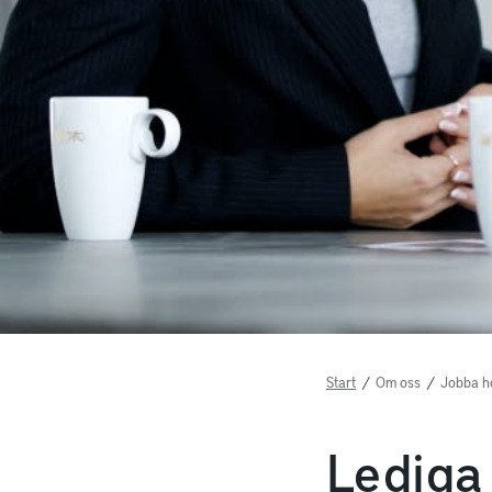
Start
/
Om oss
/
Jobba h
Lediga 