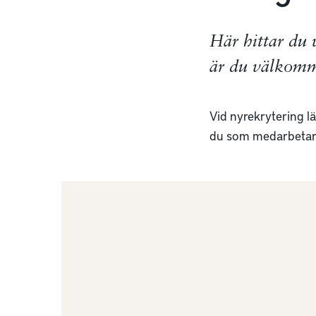
Här hittar du v
är du välkomme
Vid nyrekrytering lä
du som medarbetare