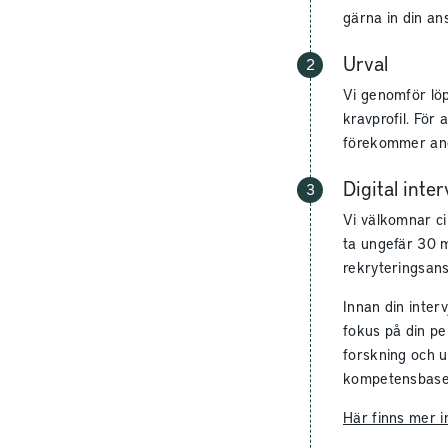
gärna in din an
Urval
Vi genomför lö
kravprofil.
För a
förekommer ano
Digital inte
Vi välkomnar cir
ta ungefär 30 m
rekryteringsans
Innan din interv
fokus på din pe
forskning och u
kompetensbaser
Här finns mer 