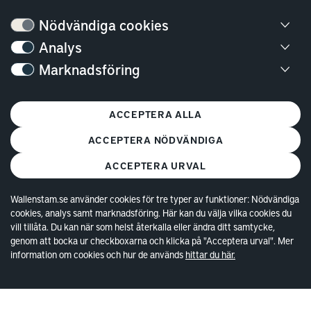
Bostäder
Nödvändiga cookies
Lediga bostäder
Analys
Bostadskö
Marknadsföring
Mina Sidor
Vanliga frågor
ACCEPTERA ALLA
Parkering och förråd
ACCEPTERA NÖDVÄNDIGA
Kundservice
ACCEPTERA URVAL
Lokaler
Wallenstam.se använder cookies för tre typer av funktioner: Nödvändiga
cookies, analys samt marknadsföring. Här kan du välja vilka cookies du
Lediga lokaler
vill tillåta. Du kan när som helst återkalla eller ändra ditt samtycke,
Kund hos Wallenstam
genom att bocka ur checkboxarna och klicka på "Acceptera urval". Mer
information om cookies och hur de används
hittar du här.
Vanliga frågor
Våra områden
Kontakta lokalansvariga