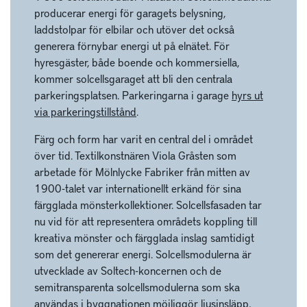
producerar energi för garagets belysning,
laddstolpar för elbilar och utöver det också
generera förnybar energi ut på elnätet. För
hyresgäster, både boende och kommersiella,
kommer solcellsgaraget att bli den centrala
parkeringsplatsen. Parkeringarna i garage
hyrs ut
via parkeringstillstånd
.
Färg och form har varit en central del i området
över tid. Textilkonstnären Viola Gråsten som
arbetade för Mölnlycke Fabriker från mitten av
1900-talet var internationellt erkänd för sina
färgglada mönsterkollektioner. Solcellsfasaden tar
nu vid för att representera områdets koppling till
kreativa mönster och färgglada inslag samtidigt
som det genererar energi. Solcellsmodulerna är
utvecklade av Soltech-koncernen och de
semitransparenta solcellsmodulerna som ska
användas i byggnationen möjliggör ljusinsläpp,