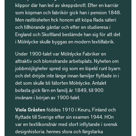
klippor där han led av skeppsbrott. Efter en karriär
som köpman och fabrikör gick han i pension 1848.
Men rastlösheten fick honom att köpa Rada säteri
och tillhörande gårdar och efter en studieresa i
England och Skottland bestämde han sig för att det
i Mölnlycke skulle byggas en modern textilfabrik.
Under 1900-talet var Mölnlycke Fabriker en
attraktiv och blomstrande arbetsplats. Nyheten om
jobbmöjligheter spred sig som en löpeld runt byarn
och det dröjde inte länge innan familjer flyttade in i
det som skulle bli tätorten Mölnlycke. Antalet
bofasta gick fårn en familj år 1849, till 900
invånare i början av 1900-talet.
Viola Gråsten
föddes 1910 i Keuru, Finland och
flyttade till Sverige efter sin examen 1944. HOn
var en textilkonstnär med stort inflytande i svensk
designhistoria. hennes stora och färgstarka