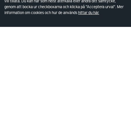
vill tillåta. Du kan när som helst återkalla eller ändra ditt samtycke,
genom att bocka ur checkboxarna och klicka på "Acceptera urval". Mer
information om cookies och hur de används
hittar du här.
Åbybergsgatan
ÅBYBERGSGATAN