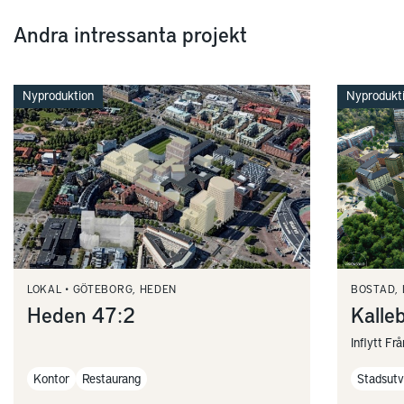
Andra intressanta projekt
Nyproduktion
Nyprodukt
LOKAL
GÖTEBORG, HEDEN
BOSTAD, 
Heden 47:2
Kalle
Inflytt Fr
Kontor
Restaurang
Stadsutv