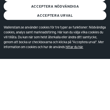
Mina Sidor
ACCEPTERA NÖDVÄNDIGA
Vanliga frågor
ACCEPTERA URVAL
Parkering och förråd
Kundservice
Wallenstam.se använder cookies för tre typer av funktioner: Nödvändiga
cookies, analys samt marknadsföring. Här kan du välja vilka cookies du
vill tillåta. Du kan när som helst återkalla eller ändra ditt samtycke,
Lokaler
genom att bocka ur checkboxarna och klicka på "Acceptera urval". Mer
information om cookies och hur de används
hittar du här.
Lediga lokaler
Kund hos Wallenstam
Vanliga frågor
Våra områden
Kontakta lokalansvariga
Wallenstam
Investor Relations