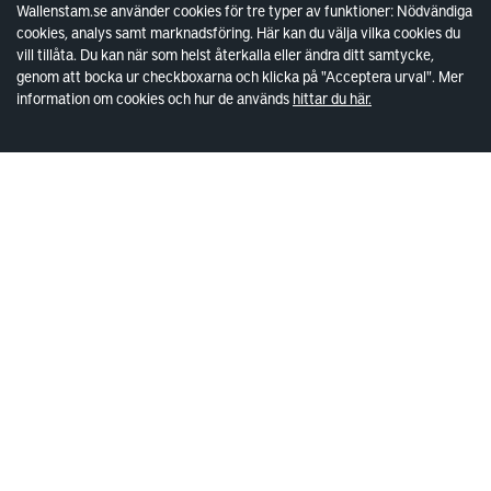
Wallenstam.se använder cookies för tre typer av funktioner: Nödvändiga
Kundservice
cookies, analys samt marknadsföring. Här kan du välja vilka cookies du
vill tillåta. Du kan när som helst återkalla eller ändra ditt samtycke,
Lokaler
genom att bocka ur checkboxarna och klicka på "Acceptera urval". Mer
information om cookies och hur de används
hittar du här.
Lediga lokaler
Kund hos Wallenstam
Vanliga frågor
Våra områden
Kontakta lokalansvariga
Wallenstam
Investor Relations
Finansiella rapporter
Sök fakturamottagare
Våra fastigheter