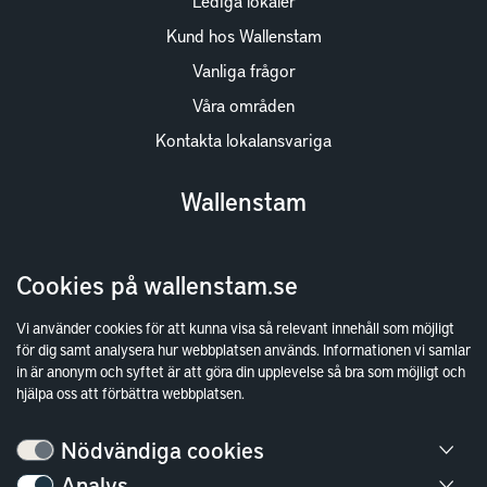
Lediga lokaler
Kund hos Wallenstam
Vanliga frågor
Våra områden
Kontakta lokalansvariga
Wallenstam
Investor Relations
Cookies på wallenstam.se
Finansiella rapporter
Sök fakturamottagare
Vi använder cookies för att kunna visa så relevant innehåll som möjligt
för dig samt analysera hur webbplatsen används. Informationen vi samlar
Våra fastigheter
in är anonym och syftet är att göra din upplevelse så bra som möjligt och
Hållbarhet
hjälpa oss att förbättra webbplatsen.
Jobba hos oss
Nödvändiga cookies
Kontakt
Analys