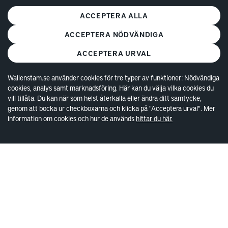
Bostadskö
ACCEPTERA ALLA
Mina Sidor
ACCEPTERA NÖDVÄNDIGA
Vanliga frågor
ACCEPTERA URVAL
Parkering och förråd
Kundservice
Wallenstam.se använder cookies för tre typer av funktioner: Nödvändiga
cookies, analys samt marknadsföring. Här kan du välja vilka cookies du
vill tillåta. Du kan när som helst återkalla eller ändra ditt samtycke,
Lokaler
genom att bocka ur checkboxarna och klicka på "Acceptera urval". Mer
information om cookies och hur de används
hittar du här.
Lediga lokaler
Kund hos Wallenstam
Vanliga frågor
Våra områden
Kontakta lokalansvariga
Wallenstam