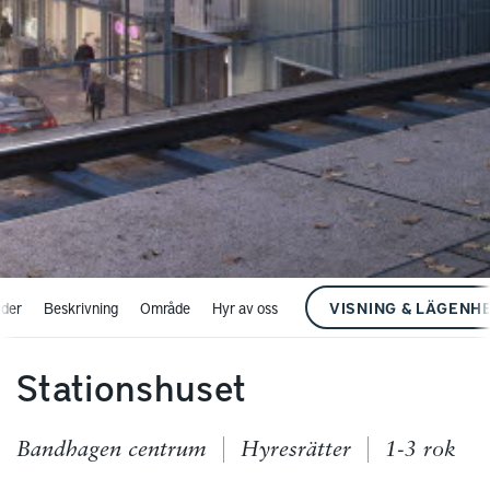
VISNING & LÄGENH
lder
Beskrivning
Område
Hyr av oss
Stationshuset
Bandhagen centrum
Hyresrätter
1-3 rok