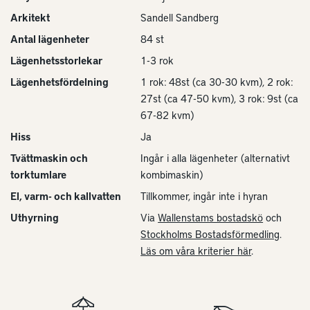
Arkitekt
Sandell Sandberg
Antal lägenheter
84 st
Lägenhetsstorlekar
1-3 rok
Lägenhetsfördelning
1 rok: 48st (ca 30-30 kvm), 2 rok:
27st (ca 47-50 kvm), 3 rok: 9st (ca
67-82 kvm)
Hiss
Ja
Tvättmaskin och
Ingår i alla lägenheter (alternativt
torktumlare
kombimaskin)
El, varm- och kallvatten
Tillkommer, ingår inte i hyran
Uthyrning
Via
Wallenstams bostadskö
och
Stockholms Bostadsförmedling
.
Läs om våra kriterier här
.