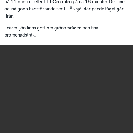
på 11 minuter eller till T-Centralen på ca 18 minuter. Det finns
också goda bussförbindelser till Älvsjö, där pendeltåget går
ifrån.
I närmiljön finns gott om grönområden och fina
promenadstråk.