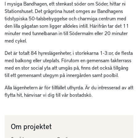
I mysiga Bandhagen, ett stenkast söder om Söder, hittar ni
Stationshuset. Det grågröna huset omges av Bandhagens
tidstypiska 50-talsbebyggelse och charmiga centrum med
den lilla gågatan som ligger alldeles intill. Härifrån tar det 11
minuter med tunnelbanan in till Södermalm eller 20 minuter
med cykel.
Det är totalt 84 hyreslägenheter, i storlekarna 1-3:or, de flesta
med balkong eller uteplats. Förutom en gemensam takterrass
med en stor social yta att umgås på, finns det också tillgång
till ett gemensamt utegym på innergården samt poolbil.
Alla lägenhetern är för tillfället uthyrda. Är du intresserad av att
flytta hit, hänvisar vi dig till vår bostadskö.
Om projektet