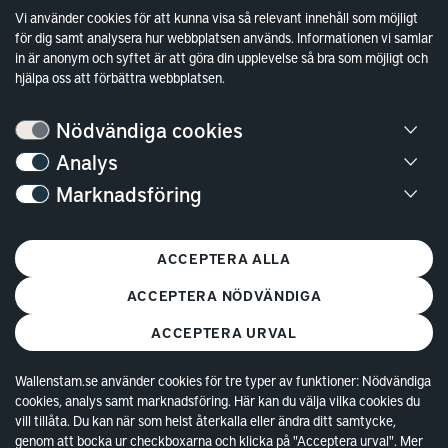
Sök fakturamottagare
Vi använder cookies för att kunna visa så relevant innehåll som möjligt
för dig samt analysera hur webbplatsen används. Informationen vi samlar
Våra fastigheter
in är anonym och syftet är att göra din upplevelse så bra som möjligt och
Hållbarhet
hjälpa oss att förbättra webbplatsen.
Jobba hos oss
Nödvändiga cookies
Kontakt
Analys
Marknadsföring
Kundservice
Göteborg
ACCEPTERA ALLA
Stockholm
ACCEPTERA NÖDVÄNDIGA
ACCEPTERA URVAL
Wallenstam.se använder cookies för tre typer av funktioner: Nödvändiga
cookies, analys samt marknadsföring. Här kan du välja vilka cookies du
© Copyright 2026 Wallenstam AB (publ)
Cookies
vill tillåta. Du kan när som helst återkalla eller ändra ditt samtycke,
genom att bocka ur checkboxarna och klicka på "Acceptera urval". Mer
Behandling av personuppgifter