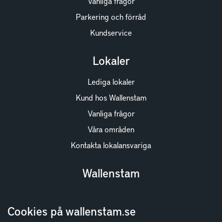
Vanliga frågor
Parkering och förråd
Kundservice
Lokaler
Lediga lokaler
Kund hos Wallenstam
Vanliga frågor
Våra områden
Kontakta lokalansvariga
Wallenstam
Investor Relations
Cookies på wallenstam.se
Finansiella rapporter