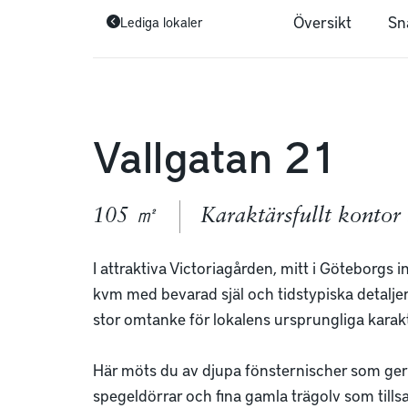
Översikt
Sn
Lediga lokaler
Vallgatan 21
105 ㎡
Karaktärsfullt kontor
I attraktiva Victoriagården, mitt i Göteborgs 
kvm med bevarad själ och tidstypiska detalje
stor omtanke för lokalens ursprungliga karaktä
Här möts du av djupa fönsternischer som ger et
spegeldörrar och fina gamla trägolv som til