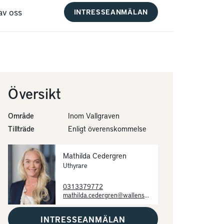
av oss
INTRESSEANMÄLAN
Översikt
Område
Inom Vallgraven
Tillträde
Enligt överenskommelse
Mathilda Cedergren
Uthyrare
0313379772
mathilda.cedergren@wallenstam.se
INTRESSEANMÄLAN