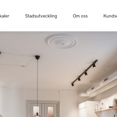
kaler
Stadsutveckling
Om oss
Kundse