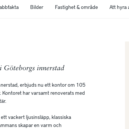
abbfakta
Bilder
Fastighet & område
Att hyra 
 i Göteborgs innerstad
innerstad, erbjuds nu ett kontor om 105 
r. Kontoret har varsamt renoverats med 
r.

t vackert ljusinsläpp, klassiska 
lsammans skapar en varm och 