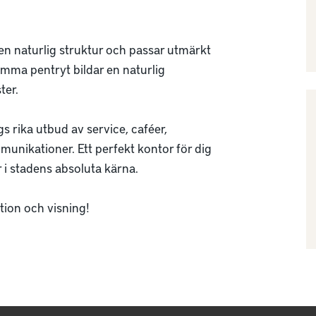
en naturlig struktur och passar utmärkt 
amma pentryt bildar en naturlig 
er.

s rika utbud av service, caféer, 
unikationer. Ett perfekt kontor för dig 
i stadens absoluta kärna.

ion och visning!