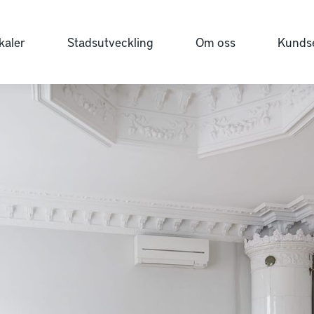
kaler
Stadsutveckling
Om oss
Kundse