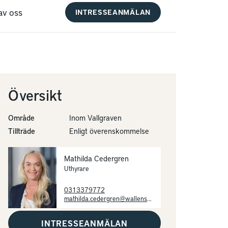
av oss
INTRESSEANMÄLAN
Översikt
Område
Inom Vallgraven
Tillträde
Enligt överenskommelse
Mathilda Cedergren
Uthyrare
0313379772
mathilda.cedergren@wallenstam.se
INTRESSEANMÄLAN