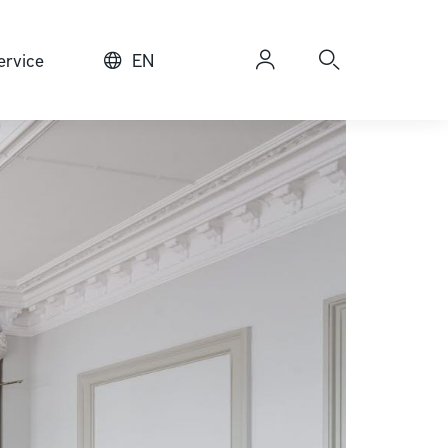
rvice
EN