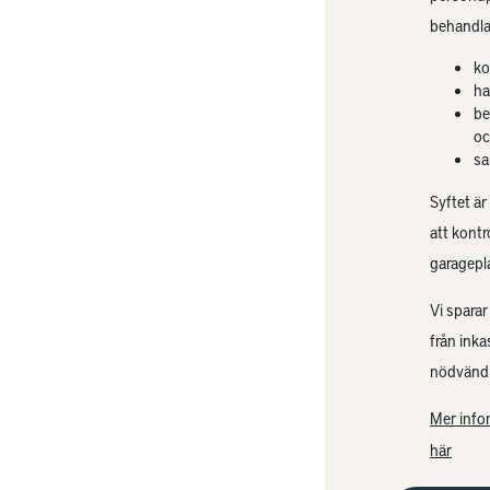
behandla
ko
ha
be
oc
sa
Syftet är
att kontr
garagepl
Vi sparar
från ink
nödvändi
Mer info
här