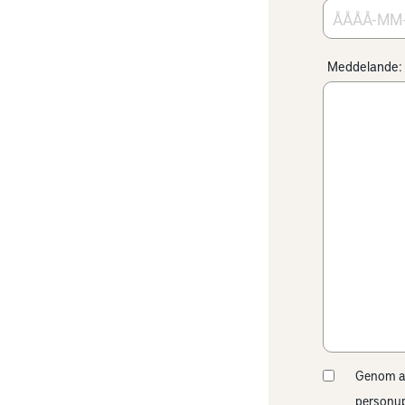
Meddelande:
Genom att
personup