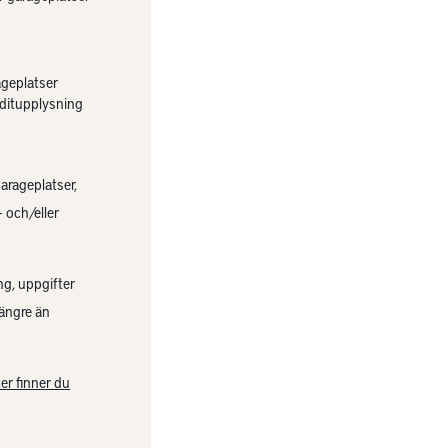
ageplatser
ditupplysning
garageplatser,
 och/eller
ng, uppgifter
längre än
er finner du