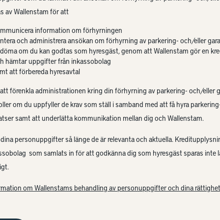
s av Wallenstam för att
mmunicera information om förhyrningen
ntera och administrera ansökan om förhyrning av parkering- och/eller gar
döma om du kan godtas som hyresgäst, genom att Wallenstam gör en kre
h hämtar uppgifter från inkassobolag
mt att förbereda hyresavtal
 att förenkla administrationen kring din förhyrning av parkering- och/eller 
oller om du uppfyller de krav som ställ i samband med att få hyra parkering-
atser samt att underlätta kommunikation mellan dig och Wallenstam.
 dina personuppgifter så länge de är relevanta och aktuella. Kreditupplysni
assobolag som samlats in för att godkänna dig som hyresgäst sparas inte 
gt.
rmation om Wallenstams behandling av personuppgifter och dina rättighet