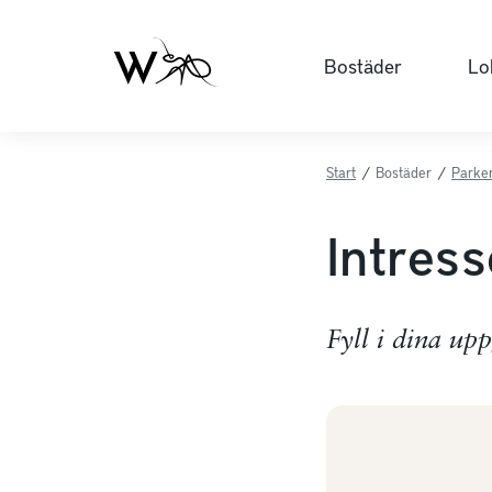
Bostäder
Lo
Start
/
Bostäder
/
Parker
Intres
Fyll i dina up