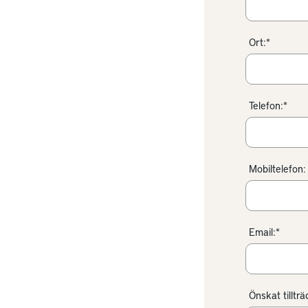
Ort:*
Telefon:*
Mobiltelefon:
Email:*
Önskat tilltr