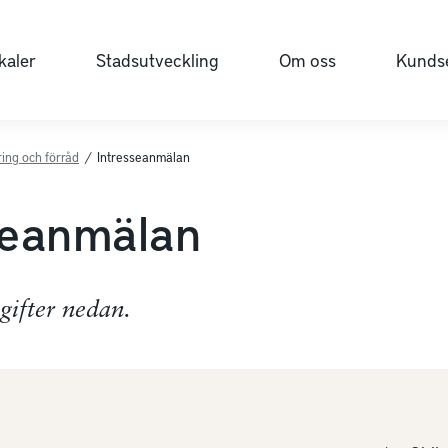
kaler
Stadsutveckling
Om oss
Kundse
ing och förråd
/
Intresseanmälan
seanmälan
pgifter nedan.