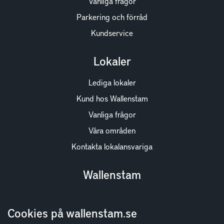
Vanliga frågor
Parkering och förråd
Kundservice
Lokaler
Lediga lokaler
Kund hos Wallenstam
Vanliga frågor
Våra områden
Kontakta lokalansvariga
Wallenstam
Investor Relations
Cookies på wallenstam.se
Finansiella rapporter