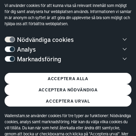
Sök fakturamottagare
Vi använder cookies för att kunna visa så relevant innehåll som möjligt
för dig samt analysera hur webbplatsen används. Informationen vi samlar
Våra fastigheter
in är anonym och syftet är att göra din upplevelse så bra som möjligt och
Hållbarhet
hjälpa oss att förbättra webbplatsen.
Jobba hos oss
Nödvändiga cookies
Kontakt
Analys
Marknadsföring
Kundservice
Göteborg
ACCEPTERA ALLA
Stockholm
ACCEPTERA NÖDVÄNDIGA
ACCEPTERA URVAL
Wallenstam.se använder cookies för tre typer av funktioner: Nödvändiga
cookies, analys samt marknadsföring. Här kan du välja vilka cookies du
© Copyright 2026 Wallenstam AB (publ)
Cookies
vill tillåta. Du kan när som helst återkalla eller ändra ditt samtycke,
genom att bocka ur checkboxarna och klicka på "Acceptera urval". Mer
Behandling av personuppgifter