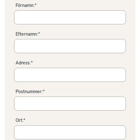
Förnamn:*
Efternamn:*
Adress:*
Postnummer:*
Ort:*