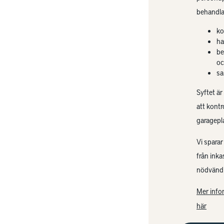
behandla
ko
ha
be
oc
sa
Syftet är
att kontr
garagepl
Vi sparar
från ink
nödvändi
Mer info
här