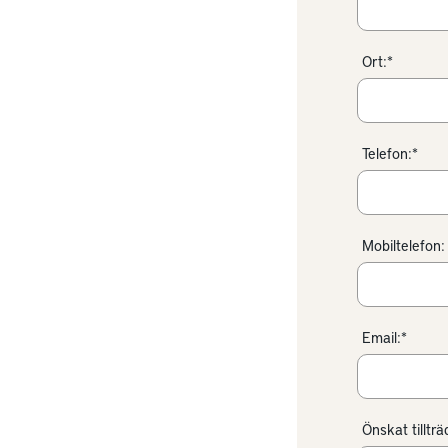
Ort:*
Telefon:*
Mobiltelefon:
Email:*
Önskat tilltr