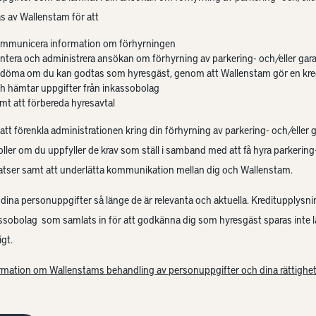
s av Wallenstam för att
mmunicera information om förhyrningen
ntera och administrera ansökan om förhyrning av parkering- och/eller gar
döma om du kan godtas som hyresgäst, genom att Wallenstam gör en kre
h hämtar uppgifter från inkassobolag
mt att förbereda hyresavtal
 att förenkla administrationen kring din förhyrning av parkering- och/eller 
oller om du uppfyller de krav som ställ i samband med att få hyra parkering-
atser samt att underlätta kommunikation mellan dig och Wallenstam.
 dina personuppgifter så länge de är relevanta och aktuella. Kreditupplysni
assobolag som samlats in för att godkänna dig som hyresgäst sparas inte 
gt.
rmation om Wallenstams behandling av personuppgifter och dina rättighet