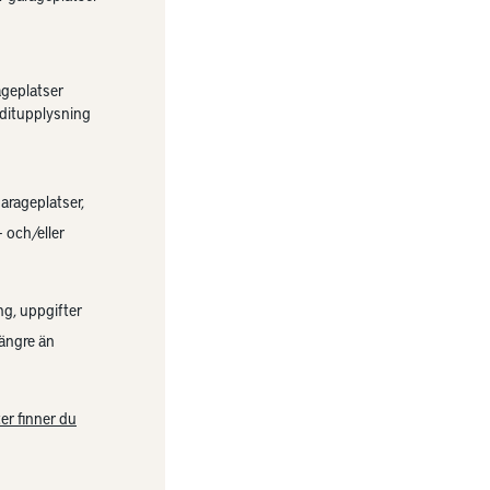
ageplatser
ditupplysning
garageplatser,
 och/eller
ng, uppgifter
längre än
er finner du