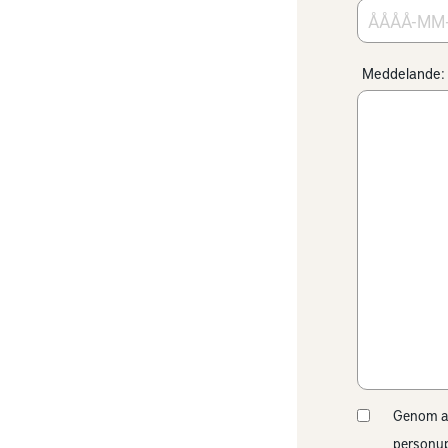
Meddelande:
Genom att
personup