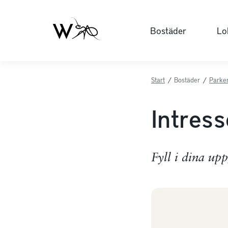
Bostäder
Lo
Start
/
Bostäder
/
Parker
Intres
Fyll i dina up