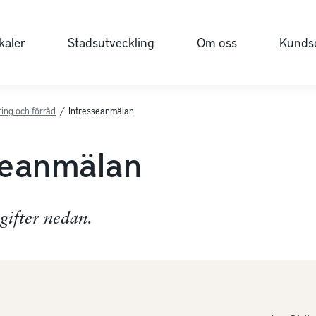
kaler
Stadsutveckling
Om oss
Kundse
ing och förråd
/
Intresseanmälan
seanmälan
pgifter nedan.