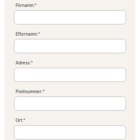
Förnamn:*
Efternamn:*
Adress:*
Postnummer:*
Ort:*