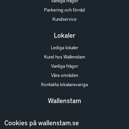
Vanliga frågor
Parkering och förråd
Kundservice
Lokaler
Lediga lokaler
Kund hos Wallenstam
Vanliga frågor
Våra områden
Kontakta lokalansvariga
Wallenstam
Investor Relations
Cookies på wallenstam.se
Finansiella rapporter