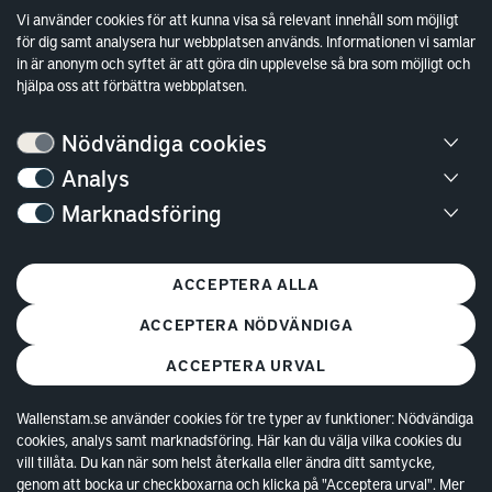
Sök fakturamottagare
Vi använder cookies för att kunna visa så relevant innehåll som möjligt
för dig samt analysera hur webbplatsen används. Informationen vi samlar
Våra fastigheter
in är anonym och syftet är att göra din upplevelse så bra som möjligt och
Hållbarhet
hjälpa oss att förbättra webbplatsen.
Jobba hos oss
Nödvändiga cookies
Kontakt
Analys
Marknadsföring
Kundservice
Göteborg
ACCEPTERA ALLA
Stockholm
ACCEPTERA NÖDVÄNDIGA
ACCEPTERA URVAL
Wallenstam.se använder cookies för tre typer av funktioner: Nödvändiga
cookies, analys samt marknadsföring. Här kan du välja vilka cookies du
© Copyright 2026 Wallenstam AB (publ)
Cookies
vill tillåta. Du kan när som helst återkalla eller ändra ditt samtycke,
genom att bocka ur checkboxarna och klicka på "Acceptera urval". Mer
Behandling av personuppgifter