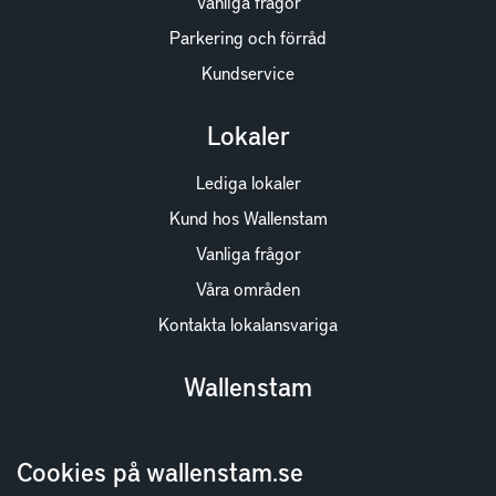
Vanliga frågor
Parkering och förråd
Kundservice
Lokaler
Lediga lokaler
Kund hos Wallenstam
Vanliga frågor
Våra områden
Kontakta lokalansvariga
Wallenstam
Investor Relations
Cookies på wallenstam.se
Finansiella rapporter