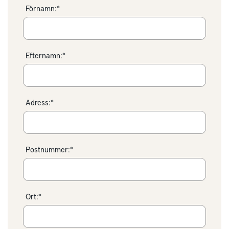
Förnamn:*
Efternamn:*
Adress:*
Postnummer:*
Ort:*