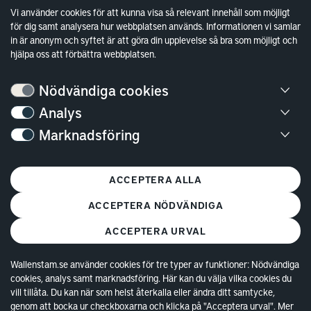
Sök fakturamottagare
Vi använder cookies för att kunna visa så relevant innehåll som möjligt
för dig samt analysera hur webbplatsen används. Informationen vi samlar
Våra fastigheter
in är anonym och syftet är att göra din upplevelse så bra som möjligt och
Hållbarhet
hjälpa oss att förbättra webbplatsen.
Jobba hos oss
Nödvändiga cookies
Kontakt
Analys
Marknadsföring
Kundservice
Göteborg
ACCEPTERA ALLA
Stockholm
ACCEPTERA NÖDVÄNDIGA
ACCEPTERA URVAL
Wallenstam.se använder cookies för tre typer av funktioner: Nödvändiga
cookies, analys samt marknadsföring. Här kan du välja vilka cookies du
© Copyright 2026 Wallenstam AB (publ)
Cookies
vill tillåta. Du kan när som helst återkalla eller ändra ditt samtycke,
genom att bocka ur checkboxarna och klicka på "Acceptera urval". Mer
Behandling av personuppgifter