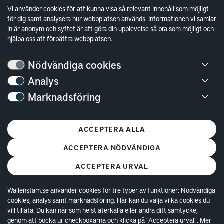
Sök fakturamottagare
Vi använder cookies för att kunna visa så relevant innehåll som möjligt
för dig samt analysera hur webbplatsen används. Informationen vi samlar
Våra fastigheter
in är anonym och syftet är att göra din upplevelse så bra som möjligt och
Hållbarhet
hjälpa oss att förbättra webbplatsen.
Jobba hos oss
Nödvändiga cookies
Kontakt
Analys
Marknadsföring
Kundservice
Göteborg
ACCEPTERA ALLA
Stockholm
ACCEPTERA NÖDVÄNDIGA
ACCEPTERA URVAL
Wallenstam.se använder cookies för tre typer av funktioner: Nödvändiga
cookies, analys samt marknadsföring. Här kan du välja vilka cookies du
© Copyright 2026 Wallenstam AB (publ)
Cookies
vill tillåta. Du kan när som helst återkalla eller ändra ditt samtycke,
genom att bocka ur checkboxarna och klicka på "Acceptera urval". Mer
Behandling av personuppgifter