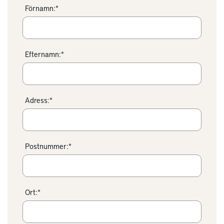
Förnamn:*
Efternamn:*
Adress:*
Postnummer:*
Ort:*