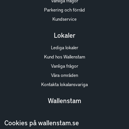
Vanliga frågor
Parkering och förråd
Kundservice
Lokaler
Lediga lokaler
Kund hos Wallenstam
Vanliga frågor
Våra områden
Kontakta lokalansvariga
Wallenstam
Investor Relations
Cookies på wallenstam.se
Finansiella rapporter