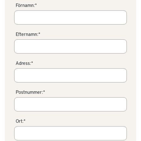
Förnamn:*
Efternamn:*
Adress:*
Postnummer:*
Ort:*