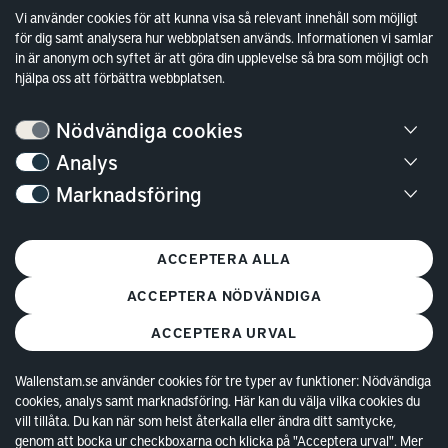
Sök fakturamottagare
Vi använder cookies för att kunna visa så relevant innehåll som möjligt
för dig samt analysera hur webbplatsen används. Informationen vi samlar
Våra fastigheter
in är anonym och syftet är att göra din upplevelse så bra som möjligt och
Hållbarhet
hjälpa oss att förbättra webbplatsen.
Jobba hos oss
Nödvändiga cookies
Kontakt
Analys
Marknadsföring
Kundservice
Göteborg
ACCEPTERA ALLA
Stockholm
ACCEPTERA NÖDVÄNDIGA
ACCEPTERA URVAL
Wallenstam.se använder cookies för tre typer av funktioner: Nödvändiga
cookies, analys samt marknadsföring. Här kan du välja vilka cookies du
© Copyright 2026 Wallenstam AB (publ)
Cookies
vill tillåta. Du kan när som helst återkalla eller ändra ditt samtycke,
genom att bocka ur checkboxarna och klicka på "Acceptera urval". Mer
Behandling av personuppgifter