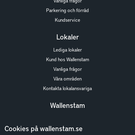
Vanliga frågor
Parkering och förråd
Kundservice
Lokaler
Lediga lokaler
Kund hos Wallenstam
Vanliga frågor
Våra områden
Kontakta lokalansvariga
Wallenstam
Investor Relations
Cookies på wallenstam.se
Finansiella rapporter