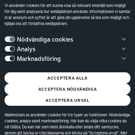
Sök fakturamottagare
Vi använder cookies för att kunna visa så relevant innehåll som möjligt
för dig samt analysera hur webbplatsen används. Informationen vi samlar
Våra fastigheter
in är anonym och syftet är att göra din upplevelse så bra som möjligt och
Hållbarhet
hjälpa oss att förbättra webbplatsen.
Jobba hos oss
Nödvändiga cookies
Kontakt
Analys
Marknadsföring
Kundservice
Göteborg
ACCEPTERA ALLA
Stockholm
ACCEPTERA NÖDVÄNDIGA
ACCEPTERA URVAL
Wallenstam.se använder cookies för tre typer av funktioner: Nödvändiga
cookies, analys samt marknadsföring. Här kan du välja vilka cookies du
© Copyright 2026 Wallenstam AB (publ)
Cookies
vill tillåta. Du kan när som helst återkalla eller ändra ditt samtycke,
genom att bocka ur checkboxarna och klicka på "Acceptera urval". Mer
Behandling av personuppgifter