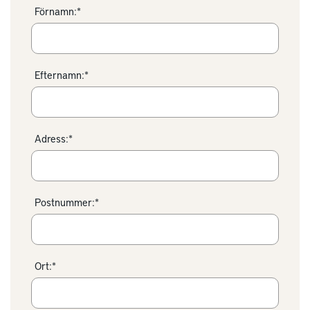
Förnamn:*
Efternamn:*
Adress:*
Postnummer:*
Ort:*