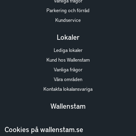
Vanliga frågor
Parkering och förråd
Kundservice
Lokaler
Lediga lokaler
Kund hos Wallenstam
Vanliga frågor
Våra områden
Kontakta lokalansvariga
Wallenstam
Investor Relations
Cookies på wallenstam.se
Finansiella rapporter