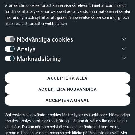
Sök fakturamottagare
Vi använder cookies för att kunna visa så relevant innehåll som möjligt
för dig samt analysera hur webbplatsen används. Informationen vi samlar
Våra fastigheter
in är anonym och syftet är att göra din upplevelse så bra som möjligt och
Hållbarhet
hjälpa oss att förbättra webbplatsen.
Jobba hos oss
Nödvändiga cookies
Kontakt
Analys
Marknadsföring
Kundservice
Göteborg
ACCEPTERA ALLA
Stockholm
ACCEPTERA NÖDVÄNDIGA
ACCEPTERA URVAL
Wallenstam.se använder cookies för tre typer av funktioner: Nödvändiga
cookies, analys samt marknadsföring. Här kan du välja vilka cookies du
© Copyright 2026 Wallenstam AB (publ)
Cookies
vill tillåta. Du kan när som helst återkalla eller ändra ditt samtycke,
genom att bocka ur checkboxarna och klicka på "Acceptera urval". Mer
Behandling av personuppgifter