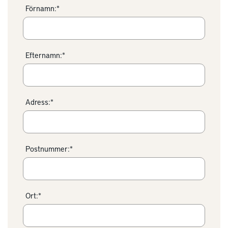
Förnamn:*
Efternamn:*
Adress:*
Postnummer:*
Ort:*