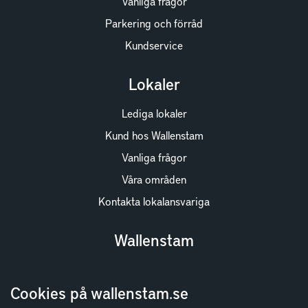
Vanliga frågor
Parkering och förråd
Kundservice
Lokaler
Lediga lokaler
Kund hos Wallenstam
Vanliga frågor
Våra områden
Kontakta lokalansvariga
Wallenstam
Investor Relations
Cookies på wallenstam.se
Finansiella rapporter