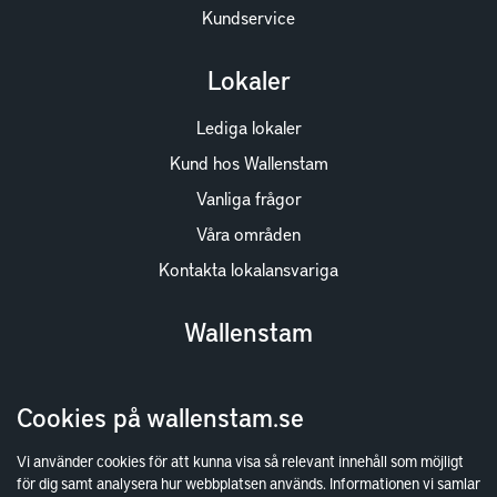
Kundservice
Lokaler
Lediga lokaler
Kund hos Wallenstam
Vanliga frågor
Våra områden
Kontakta lokalansvariga
Wallenstam
Investor Relations
Cookies på wallenstam.se
Finansiella rapporter
Sök fakturamottagare
Vi använder cookies för att kunna visa så relevant innehåll som möjligt
för dig samt analysera hur webbplatsen används. Informationen vi samlar
Våra fastigheter