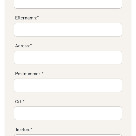
Efternamn:*
Adress:*
Postnummer:*
Ort:*
Telefon:*