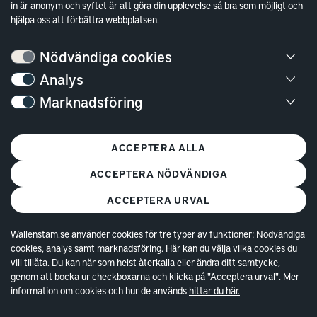
in är anonym och syftet är att göra din upplevelse så bra som möjligt och
Hållbarhet
hjälpa oss att förbättra webbplatsen.
Jobba hos oss
Nödvändiga cookies
Kontakt
Analys
Marknadsföring
Kundservice
Göteborg
ACCEPTERA ALLA
Stockholm
ACCEPTERA NÖDVÄNDIGA
ACCEPTERA URVAL
Wallenstam.se använder cookies för tre typer av funktioner: Nödvändiga
cookies, analys samt marknadsföring. Här kan du välja vilka cookies du
© Copyright 2026 Wallenstam AB (publ)
Cookies
vill tillåta. Du kan när som helst återkalla eller ändra ditt samtycke,
genom att bocka ur checkboxarna och klicka på "Acceptera urval". Mer
Behandling av personuppgifter
information om cookies och hur de används
hittar du här.
Tillgänglighetsredogörelse
In english