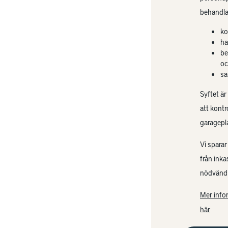
behandla
ko
ha
be
oc
sa
Syftet är
att kontr
garagepl
Vi sparar
från ink
nödvändi
Mer info
här