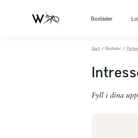
Bostäder
Lo
Start
/
Bostäder
/
Parker
Intres
Fyll i dina up