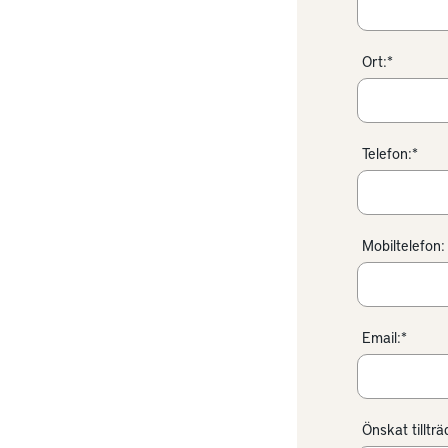
Ort:*
Telefon:*
Mobiltelefon:
Email:*
Önskat tilltr