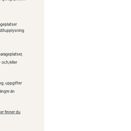
ageplatser
ditupplysning
garageplatser,
 och/eller
ng, uppgifter
längre än
er finner du