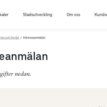
kaler
Stadsutveckling
Om oss
Kundse
ing och förråd
/
Intresseanmälan
seanmälan
pgifter nedan.