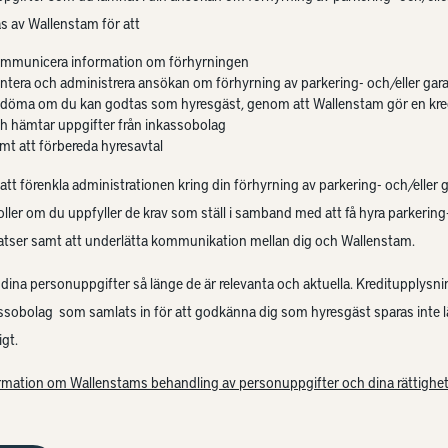
s av Wallenstam för att
mmunicera information om förhyrningen
ntera och administrera ansökan om förhyrning av parkering- och/eller gar
döma om du kan godtas som hyresgäst, genom att Wallenstam gör en kre
h hämtar uppgifter från inkassobolag
mt att förbereda hyresavtal
 att förenkla administrationen kring din förhyrning av parkering- och/eller 
oller om du uppfyller de krav som ställ i samband med att få hyra parkering-
atser samt att underlätta kommunikation mellan dig och Wallenstam.
 dina personuppgifter så länge de är relevanta och aktuella. Kreditupplysni
assobolag som samlats in för att godkänna dig som hyresgäst sparas inte 
gt.
rmation om Wallenstams behandling av personuppgifter och dina rättighet