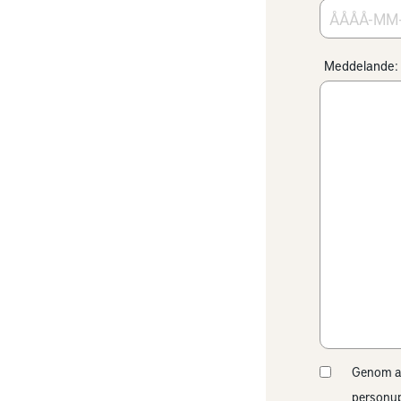
Meddelande:
Genom att
personup