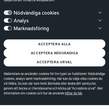
Bostäder
Nödvändiga cookies
Analys
Lediga bostäder
Marknadsföring
Bostadskö
Mina Sidor
ACCEPTERA ALLA
Vanliga frågor
Parkering och förråd
ACCEPTERA NÖDVÄNDIGA
Kundservice
ACCEPTERA URVAL
Lokaler
Wallenstam.se använder cookies för tre typer av funktioner: Nödvändiga
cookies, analys samt marknadsföring. Här kan du välja vilka cookies du
vill tillåta. Du kan när som helst återkalla eller ändra ditt samtycke,
Lediga lokaler
genom att bocka ur checkboxarna och klicka på "Acceptera urval". Mer
Kund hos Wallenstam
information om cookies och hur de används
hittar du här.
Vanliga frågor
Våra områden