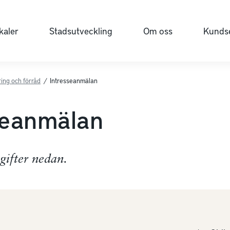
kaler
Stadsutveckling
Om oss
Kundse
ing och förråd
/
Intresseanmälan
seanmälan
pgifter nedan.