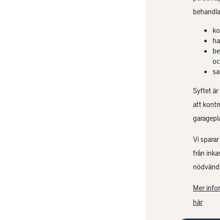
behandla
ko
ha
be
oc
sa
Syftet är
att kontr
garagepl
Vi sparar
från ink
nödvändi
Mer info
här