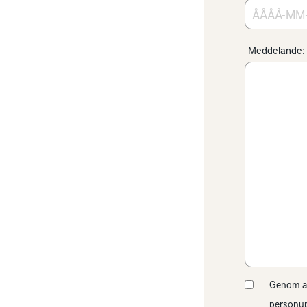
Meddelande:
Genom att
personup