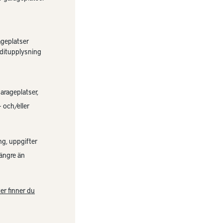
ageplatser
ditupplysning
garageplatser,
 och/eller
ng, uppgifter
längre än
er finner du