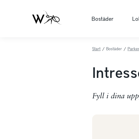
Bostäder
Lo
Start
/
Bostäder
/
Parker
Intres
Fyll i dina up