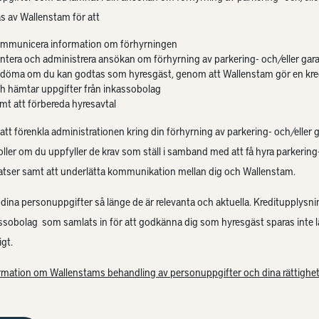
s av Wallenstam för att
mmunicera information om förhyrningen
ntera och administrera ansökan om förhyrning av parkering- och/eller gar
döma om du kan godtas som hyresgäst, genom att Wallenstam gör en kre
h hämtar uppgifter från inkassobolag
mt att förbereda hyresavtal
 att förenkla administrationen kring din förhyrning av parkering- och/eller 
oller om du uppfyller de krav som ställ i samband med att få hyra parkering-
atser samt att underlätta kommunikation mellan dig och Wallenstam.
 dina personuppgifter så länge de är relevanta och aktuella. Kreditupplysni
assobolag som samlats in för att godkänna dig som hyresgäst sparas inte 
gt.
rmation om Wallenstams behandling av personuppgifter och dina rättighet