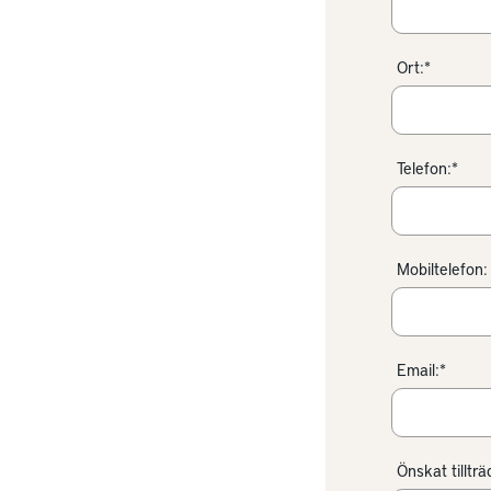
Ort:*
Telefon:*
Mobiltelefon:
Email:*
Önskat tilltr