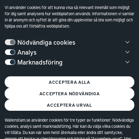
Investor Relations
Vi använder cookies för att kunna visa så relevant innehåll som möjligt
Finansiella rapporter
för dig samt analysera hur webbplatsen används. Informationen vi samlar
in är anonym och syftet är att göra din upplevelse så bra som möjligt och
Sök fakturamottagare
hjälpa oss att förbättra webbplatsen.
Våra fastigheter
Hållbarhet
Nödvändiga cookies
Jobba hos oss
Analys
Marknadsföring
Kontakt
Kundservice
ACCEPTERA ALLA
Göteborg
ACCEPTERA NÖDVÄNDIGA
Stockholm
ACCEPTERA URVAL
Wallenstam.se använder cookies för tre typer av funktioner: Nödvändiga
cookies, analys samt marknadsföring. Här kan du välja vilka cookies du
vill tillåta. Du kan när som helst återkalla eller ändra ditt samtycke,
genom att bocka ur checkboxarna och klicka på "Acceptera urval". Mer