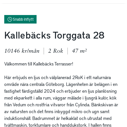
Snabb inflytt
Kallebäcks Torggata 28
10146 kr/mån
2 Rok
47 m²
Välkommen till Kallebäcks Terrasser! 

Här erbjuds en ljus och välplanerad 2RoK i ett naturnära 
område nära centrala Göteborg. Lägenheten är belägen i en 
fastighet färdigställd 2024 och erbjuder en ljus planlösning 
med ekparkett i alla rum, väggar målade i ljusgrå kulör, kök 
från Vedum och rostfria vitvaror från Cylinda. Bänkskivan är 
av natursten och det finns inbyggd mikro och ugn samt 
induktionshäll. Badrummet är helkaklat och utrustat med 
tvättmaskin, torktumlare och handdukstork. I hallen finns 