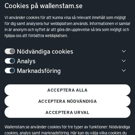
Cookies på wallenstam.se
Investor Relations
Vi använder cookies för att kunna visa så relevant innehåll som möjligt
Finansiella rapporter
för dig samt analysera hur webbplatsen används. Informationen vi samlar
in är anonym och syftet är att göra din upplevelse så bra som möjligt och
Sök fakturamottagare
hjälpa oss att förbättra webbplatsen.
Våra fastigheter
Nödvändiga cookies
Hållbarhet
Analys
Jobba hos oss
Marknadsföring
Kontakt
Kundservice
ACCEPTERA ALLA
Göteborg
ACCEPTERA NÖDVÄNDIGA
Stockholm
ACCEPTERA URVAL
Wallenstam.se använder cookies för tre typer av funktioner: Nödvändiga
cookies, analys samt marknadsföring. Här kan du välja vilka cookies du