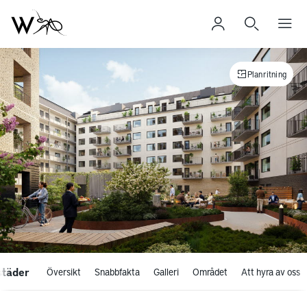
Planritning
städer
Översikt
Snabbfakta
Galleri
Området
Att hyra av oss