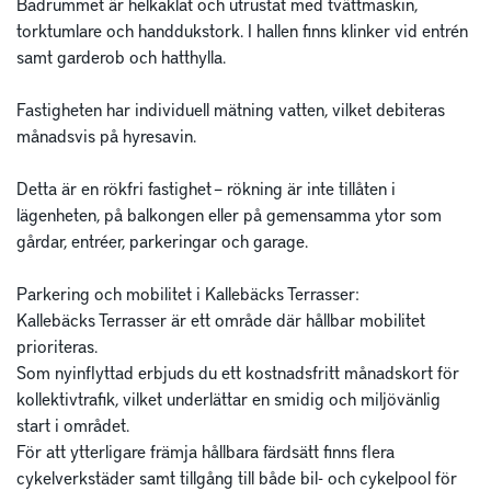
Badrummet är helkaklat och utrustat med tvättmaskin, 
torktumlare och handdukstork. I hallen finns klinker vid entrén 
samt garderob och hatthylla.

Fastigheten har individuell mätning vatten, vilket debiteras 
månadsvis på hyresavin.

Detta är en rökfri fastighet – rökning är inte tillåten i 
lägenheten, på balkongen eller på gemensamma ytor som 
gårdar, entréer, parkeringar och garage.

Parkering och mobilitet i Kallebäcks Terrasser:

Kallebäcks Terrasser är ett område där hållbar mobilitet 
prioriteras. 

Som nyinflyttad erbjuds du ett kostnadsfritt månadskort för 
kollektivtrafik, vilket underlättar en smidig och miljövänlig 
start i området.

För att ytterligare främja hållbara färdsätt finns flera 
cykelverkstäder samt tillgång till både bil- och cykelpool för 