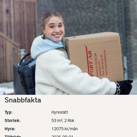
Snabbfakta
Typ:
Hyresrätt
Storlek:
53 m², 2 Rok
Hyra:
12075 kr/mån
Tillträde
2026-09-01