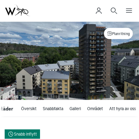
Planritning
städer
Översikt
Snabbfakta
Galleri
Området
Att hyra av oss
Snabb inflytt