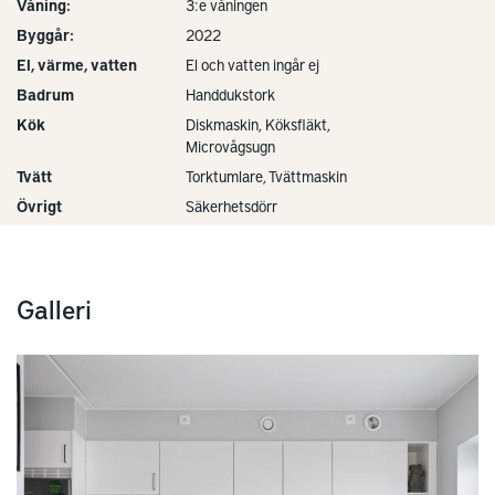
Våning:
3:e våningen
Byggår:
2022
El, värme, vatten
El och vatten ingår ej
Badrum
Handdukstork
Kök
Diskmaskin, Köksfläkt,
Microvågsugn
Tvätt
Torktumlare, Tvättmaskin
Övrigt
Säkerhetsdörr
Galleri