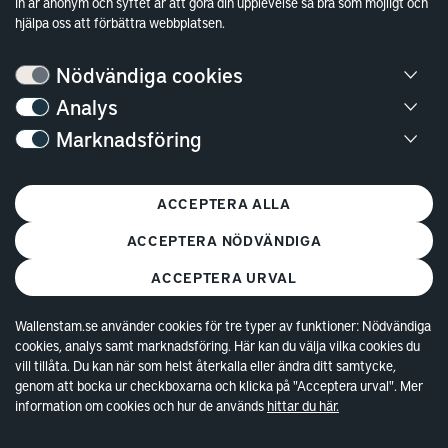
in är anonym och syftet är att göra din upplevelse så bra som möjligt och
Sök fakturamottagare
hjälpa oss att förbättra webbplatsen.
Våra fastigheter
Hållbarhet
Nödvändiga cookies
Jobba hos oss
Analys
Marknadsföring
Kontakt
Kundservice
ACCEPTERA ALLA
Göteborg
ACCEPTERA NÖDVÄNDIGA
Stockholm
ACCEPTERA URVAL
Wallenstam.se använder cookies för tre typer av funktioner: Nödvändiga
cookies, analys samt marknadsföring. Här kan du välja vilka cookies du
vill tillåta. Du kan när som helst återkalla eller ändra ditt samtycke,
genom att bocka ur checkboxarna och klicka på "Acceptera urval". Mer
information om cookies och hur de används
hittar du här.
© Copyright 2026 Wallenstam AB (publ)
Cookies
Behandling av personuppgifter