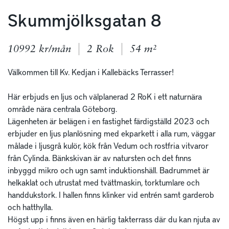
Skummjölksgatan 8
10992 kr/mån
2 Rok
54 m²
Välkommen till Kv. Kedjan i Kallebäcks Terrasser! 

Här erbjuds en ljus och välplanerad 2 RoK i ett naturnära 
område nära centrala Göteborg. 

Lägenheten är belägen i en fastighet färdigställd 2023 och 
erbjuder en ljus planlösning med ekparkett i alla rum, väggar 
målade i ljusgrå kulör, kök från Vedum och rostfria vitvaror 
från Cylinda. Bänkskivan är av natursten och det finns 
inbyggd mikro och ugn samt induktionshäll. Badrummet är 
helkaklat och utrustat med tvättmaskin, torktumlare och 
handdukstork. I hallen finns klinker vid entrén samt garderob 
och hatthylla.

Högst upp i finns även en härlig takterrass där du kan njuta av 