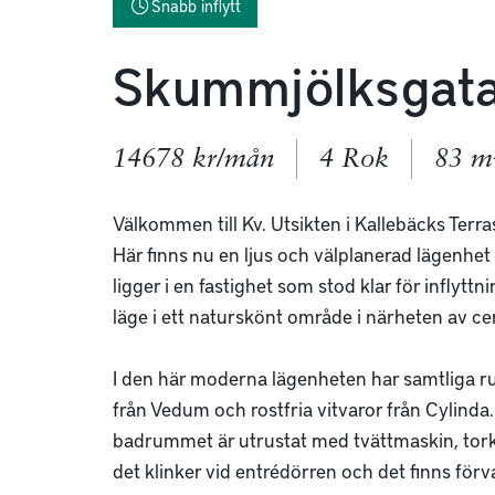
Snabb inflytt
Skummjölksgat
14678 kr/mån
4 Rok
83 m
Välkommen till Kv. Utsikten i Kallebäcks Terras
Här finns nu en ljus och välplanerad lägenhe
ligger i en fastighet som stod klar för inflyttn
läge i ett naturskönt område i närheten av cen
I den här moderna lägenheten har samtliga ru
från Vedum och rostfria vitvaror från Cylinda.
badrummet är utrustat med tvättmaskin, torkt
det klinker vid entrédörren och det finns förv