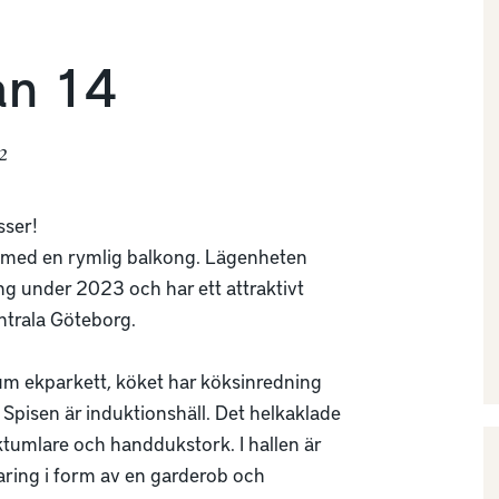
an 14
²
ser! 

t med en rymlig balkong. Lägenheten 
ing under 2023 och har ett attraktivt 
trala Göteborg. 

m ekparkett, köket har köksinredning 
 Spisen är induktionshäll. Det helkaklade 
umlare och handdukstork. I hallen är 
aring i form av en garderob och 