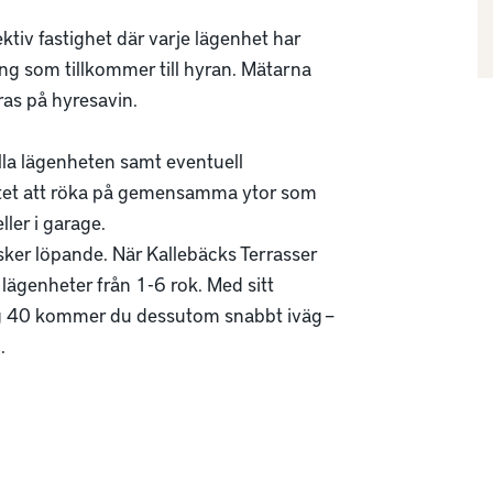
tiv fastighet där varje lägenhet har 
ng som tillkommer till hyran. Mätarna 
s på hyresavin. 

hålla lägenheten samt eventuell 
llåtet att röka på gemensamma ytor som 
ler i garage. 

 sker löpande. När Kallebäcks Terrasser 
lägenheter från 1-6 rok. Med sitt 
väg 40 kommer du dessutom snabbt iväg – 

