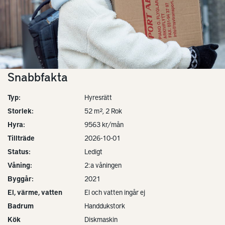
Snabbfakta
Typ:
Hyresrätt
Storlek:
52 m², 2 Rok
Hyra:
9563 kr/mån
Tillträde
2026-10-01
Status:
Ledigt
Våning:
2:a våningen
Byggår:
2021
El, värme, vatten
El och vatten ingår ej
Badrum
Handdukstork
Kök
Diskmaskin