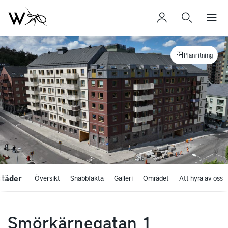
Planritning
städer
Översikt
Snabbfakta
Galleri
Området
Att hyra av oss
Smörkärnegatan 1