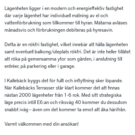
Lägenheten ligger i en modern och energieffektiv fastighet 
där varje lägenhet har individuell mätning av el och 
vattenförbrukning som tillkommer till hyran. Mätarna avläses 
månadsvis och förbrukningen debiteras på hyresavin. 

Detta är en rökfri fastighet, vilket innebär att hålla lägenheten 
samt eventuell balkong/uteplats rökfri. Det är inte heller tillåtet 
att röka på gemensamma ytor som gården, i anslutning till 
entréer, på parkering eller i garage. 

I Kallebäck byggs det för fullt och inflyttning sker löpande. 
När Kallebäcks Terrasser står klart kommer det att finnas 
nästan 2000 lägenheter från 1-6 rok. Med sitt strategiska 
läge precis intill E6:an och riksväg 40 kommer du dessutom 
snabbt iväg – även om det kommer ta emot att åka härifrån.

Varmt välkommen med din ansökan!
