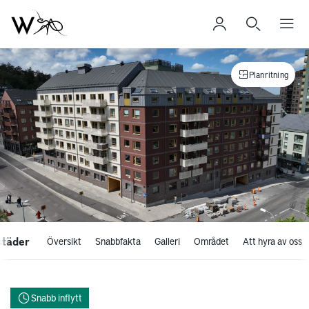
Planritning
städer
Översikt
Snabbfakta
Galleri
Området
Att hyra av oss
Snabb inflytt