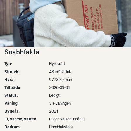
Snabbfakta
Typ:
Hyresrätt
Storlek:
48 m², 2 Rok
Hyra:
9773 kr/mån
Tillträde
2026-09-01
Status:
Ledigt
Våning:
3:e våningen
Byggår:
2021
El, värme, vatten
El och vatten ingår ej
Badrum
Handdukstork