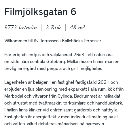
Filmjölksgatan 6
9773 kr/mån
2 Rok
48 m²
Välkommen till Kv. Terrassen i Kallebäcks Terrasser! 

Här erbjuds en ljus och välplanerad 2RoK i ett naturnära 
område nära centrala Göteborg. Mellan husen finner man en 
trevlig innergård med pergola och grill möjligheter. 

Lägenheten är belägen i en fastighet färdigställd 2021 och 
erbjuder en ljus planlösning med ekparkett i alla rum, kök från 
Marbodal och vitvaror från Cylinda. Badrummet är helkaklat 
och utrustat med tvättmaskin, torktumlare och handdukstork. 
I hallen finns klinker vid entrén samt garderob och hatthylla.

Fastigheten är energieffektiv med individuell mätning av el 
och vatten, vilket debiteras månadsvis på hyresavin. 
