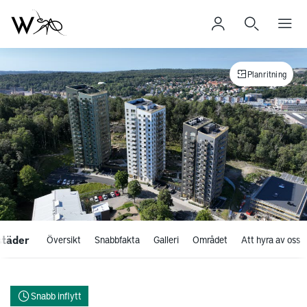
Planritning
städer
Översikt
Snabbfakta
Galleri
Området
Att hyra av oss
Snabb inflytt