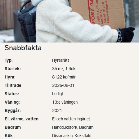
Snabbfakta
Typ:
Hyresrätt
Storlek:
35 m², 1 Rok
Hyra:
8122 kr/mån
Tillträde
2026-08-01
Status:
Ledigt
Våning:
13:e våningen
Byggår:
2021
El, värme, vatten
El och vatten ingår ej
Badrum
Handdukstork, Badrum
Kök
Diskmaskin, Köksfläkt