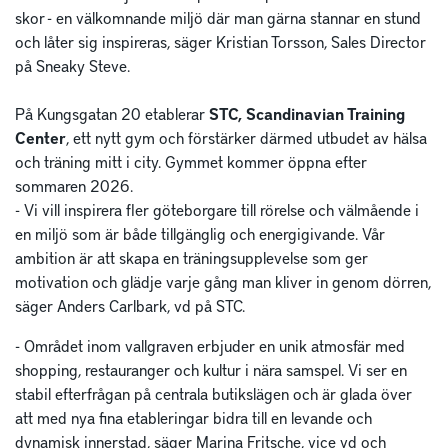
skor - en välkomnande miljö där man gärna stannar en stund
och låter sig inspireras, säger Kristian Torsson, Sales Director
på Sneaky Steve.
På Kungsgatan 20 etablerar
STC, Scandinavian Training
Center
, ett nytt gym och förstärker därmed utbudet av hälsa
och träning mitt i city. Gymmet kommer öppna efter
sommaren 2026.
- Vi vill inspirera fler göteborgare till rörelse och välmående i
en miljö som är både tillgänglig och energigivande. Vår
ambition är att skapa en träningsupplevelse som ger
motivation och glädje varje gång man kliver in genom dörren,
säger Anders Carlbark, vd på STC.
- Området inom vallgraven erbjuder en unik atmosfär med
shopping, restauranger och kultur i nära samspel. Vi ser en
stabil efterfrågan på centrala butikslägen och är glada över
att med nya fina etableringar bidra till en levande och
dynamisk innerstad, säger Marina Fritsche, vice vd och