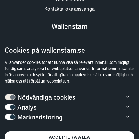
Kontakta lokalansvariga
Wallenstam
Investor Relations
Cookies på wallenstam.se
Finansiella rapporter
Sök fakturamottagare
Vi använder cookies för att kunna visa så relevant innehåll som möjligt
för dig samt analysera hur webbplatsen används. Informationen vi samlar
Våra fastigheter
in är anonym och syftet är att göra din upplevelse så bra som möjligt och
Hållbarhet
hjälpa oss att förbättra webbplatsen.
Jobba hos oss
Nödvändiga cookies
Kontakt
Analys
Marknadsföring
Kundservice
Göteborg
ACCEPTERA ALLA