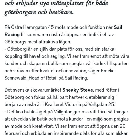
och erbjuder nya mötesplatser för både
göteborgare och besökare.
På Östra Hamngatan 45 möts mode och funktion när
Sail
Racing
till sommaren nästa år öppnar en butik i ett av
Göteborgs mest attraktiva lägen.
- Göteborg är en självklar plats för oss, med sin starka
koppling till havet och segling. Vi ser fram emot att möta våra
kunder och skapa en butik som speglar vår kärlek till sporten
och strävan efter kvalitet och innovation, säger Emelie
Sennewald, Head of Retail på Sail Racing.
Det svenska skovarumärket
Sneaky Steve
, med rötter i
Göteborg och fokus på hållbart hantverk, etablerar sig i
början av nästa år i Kvarteret Victoria på Vallgatan 25.
- Det fina butiksläget på Vallgatan ger oss rätt förutsättningar
att utveckla vår butik och möta kunder i en miljö som präglas
av mode och kreativitet. Vi ser fram emot att öppna den 20
februari och erbjuda en inspirerande plats för alla som älskar