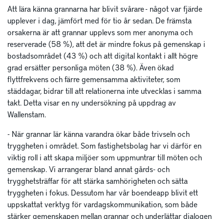
Att lära känna grannarna har blivit svårare - något var fjärde
upplever i dag, jämfört med för tio år sedan. De främsta
orsakerna är att grannar upplevs som mer anonyma och
reserverade (58 %), att det är mindre fokus på gemenskap i
bostadsområdet (43 %) och att digital kontakt i allt högre
grad ersätter personliga möten (38 %). Även ökad
flyttfrekvens och färre gemensamma aktiviteter, som
städdagar, bidrar till att relationerna inte utvecklas i samma
takt. Detta visar en ny undersökning på uppdrag av
Wallenstam.
- När grannar lär känna varandra ökar både trivseln och
tryggheten i området. Som fastighetsbolag har vi därför en
viktig roll i att skapa miljöer som uppmuntrar till möten och
gemenskap. Vi arrangerar bland annat gårds- och
trygghetsträffar för att stärka samhörigheten och sätta
tryggheten i fokus. Dessutom har vår boendeapp blivit ett
uppskattat verktyg för vardagskommunikation, som både
stärker gemenskapen mellan grannar och underlättar dialogen