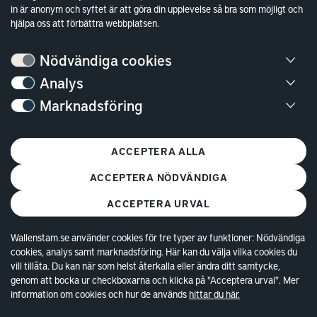
in är anonym och syftet är att göra din upplevelse så bra som möjligt och
Hållbarhet
hjälpa oss att förbättra webbplatsen.
Jobba hos oss
Nödvändiga cookies
Kontakt
Analys
Marknadsföring
Kundservice
Göteborg
ACCEPTERA ALLA
Stockholm
ACCEPTERA NÖDVÄNDIGA
ACCEPTERA URVAL
Wallenstam.se använder cookies för tre typer av funktioner: Nödvändiga
cookies, analys samt marknadsföring. Här kan du välja vilka cookies du
© Copyright 2026 Wallenstam AB (publ)
Cookies
vill tillåta. Du kan när som helst återkalla eller ändra ditt samtycke,
genom att bocka ur checkboxarna och klicka på "Acceptera urval". Mer
Behandling av personuppgifter
information om cookies och hur de används
hittar du här.
Tillgänglighetsredogörelse
In english