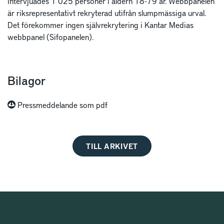
intervjuades 1 025 personer i åldern 18-79 år. Webbpanelen
är riksrepresentativt rekryterad utifrån slumpmässiga urval.
Det förekommer ingen självrekrytering i Kantar Medias
webbpanel (Sifopanelen).
Bilagor
Pressmeddelande som pdf
TILL ARKIVET