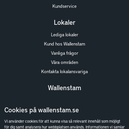
Kundservice
Lokaler
Lediga lokaler
Kund hos Wallenstam
Vanliga frågor
Våra områden
Kontakta lokalansvariga
Wallenstam
Investor Relations
Cookies på wallenstam.se
Finansiella rapporter
Sök fakturamottagare
Vi använder cookies för att kunna visa så relevant innehåll som möjligt
för dig samt analysera hur webbplatsen används. Informationen vi samlar
Våra fastigheter