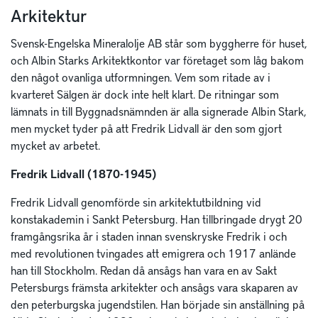
Arkitektur
Svensk-Engelska Mineralolje AB står som byggherre för huset,
och Albin Starks Arkitektkontor var företaget som låg bakom
den något ovanliga utformningen. Vem som ritade av i
kvarteret Sälgen är dock inte helt klart. De ritningar som
lämnats in till Byggnadsnämnden är alla signerade Albin Stark,
men mycket tyder på att Fredrik Lidvall är den som gjort
mycket av arbetet.
Fredrik Lidvall (1870-1945)
Fredrik Lidvall genomförde sin arkitektutbildning vid
konstakademin i Sankt Petersburg. Han tillbringade drygt 20
framgångsrika år i staden innan svenskryske Fredrik i och
med revolutionen tvingades att emigrera och 1917 anlände
han till Stockholm. Redan då ansågs han vara en av Sakt
Petersburgs främsta arkitekter och ansågs vara skaparen av
den peterburgska jugendstilen. Han började sin anställning på