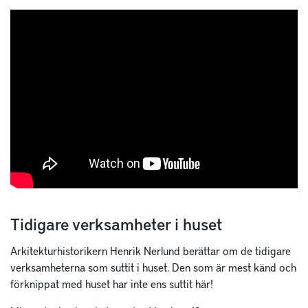
Tidigare verksamheter i huset
Arkitekturhistorikern Henrik Nerlund berättar om de tidigare
verksamheterna som suttit i huset. Den som är mest känd och
förknippat med huset har inte ens suttit här!