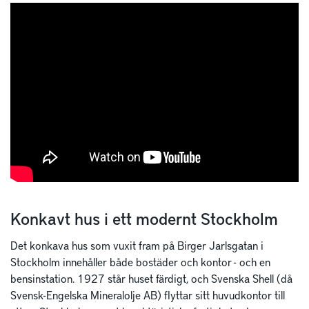
Konkavt hus i ett modernt Stockholm
Det konkava hus som vuxit fram på Birger Jarlsgatan i
Stockholm innehåller både bostäder och kontor - och en
bensinstation. 1927 står huset färdigt, och Svenska Shell (då
Svensk-Engelska Mineralolje AB) flyttar sitt huvudkontor till