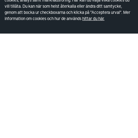
vill tillåta. Du kan när som helst återkalla eller ändra ditt samtycke,
Lediga lokaler
genom att bocka ur checkboxarna och klicka på "Acceptera urval". Mer
Kund hos Wallenstam
information om cookies och hur de används
hittar du här.
Vanliga frågor
Våra områden
Kontakta lokalansvariga
Wallenstam
Investor Relations
Finansiella rapporter
Sök fakturamottagare
Våra fastigheter
Hållbarhet
Jobba hos oss