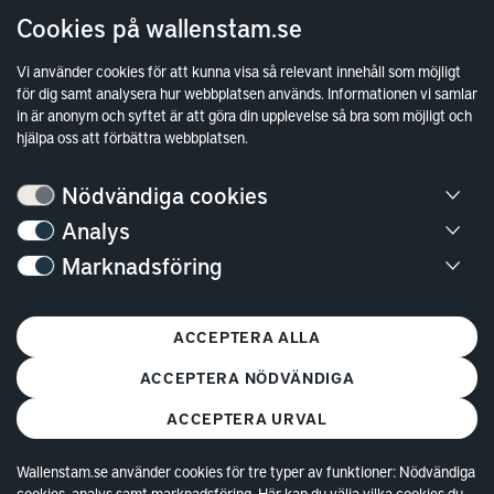
Cookies på wallenstam.se
Vi använder cookies för att kunna visa så relevant innehåll som möjligt
för dig samt analysera hur webbplatsen används. Informationen vi samlar
in är anonym och syftet är att göra din upplevelse så bra som möjligt och
hjälpa oss att förbättra webbplatsen.
Bostäder
Nödvändiga cookies
Analys
Lediga bostäder
Marknadsföring
Bostadskö
Mina Sidor
ACCEPTERA ALLA
Vanliga frågor
Parkering och förråd
ACCEPTERA NÖDVÄNDIGA
Kundservice
ACCEPTERA URVAL
Lokaler
Wallenstam.se använder cookies för tre typer av funktioner: Nödvändiga
cookies, analys samt marknadsföring. Här kan du välja vilka cookies du