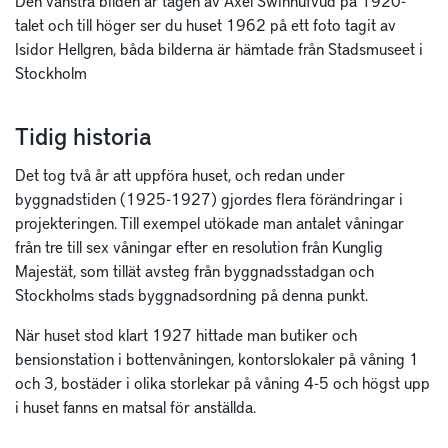
Den vänstra bilden är tagen av Axel Swinhufvud på 1920-
talet och till höger ser du huset 1962 på ett foto tagit av
Isidor Hellgren, båda bilderna är hämtade från Stadsmuseet i
Stockholm
Tidig historia
Det tog två år att uppföra huset, och redan under
byggnadstiden (1925-1927) gjordes flera förändringar i
projekteringen. Till exempel utökade man antalet våningar
från tre till sex våningar efter en resolution från Kunglig
Majestät, som tillät avsteg från byggnadsstadgan och
Stockholms stads byggnadsordning på denna punkt.
När huset stod klart 1927 hittade man butiker och
bensionstation i bottenvåningen, kontorslokaler på våning 1
och 3, bostäder i olika storlekar på våning 4-5 och högst upp
i huset fanns en matsal för anställda.