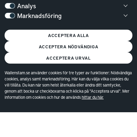
Analys
Bostäder
Marknadsföring
Lediga bostäder
Bostadskö
ACCEPTERA ALLA
Mina Sidor
ACCEPTERA NÖDVÄNDIGA
Vanliga frågor
ACCEPTERA URVAL
Parkering och förråd
Kundservice
Wallenstam.se använder cookies för tre typer av funktioner: Nödvändiga
cookies, analys samt marknadsföring. Här kan du välja vilka cookies du
vill tillåta. Du kan när som helst återkalla eller ändra ditt samtycke,
Lokaler
genom att bocka ur checkboxarna och klicka på "Acceptera urval". Mer
information om cookies och hur de används
hittar du här.
Lediga lokaler
Kund hos Wallenstam
Vanliga frågor
Våra områden