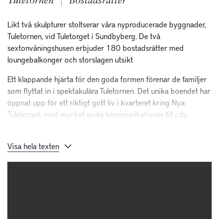
Tuletornen
Bostadsrätter
Likt två skulpturer stoltserar våra nyproducerade byggnader,
Tuletornen, vid Tuletorget i Sundbyberg. De två
sextonvåningshusen erbjuder 180 bostadsrätter med
loungebalkonger och storslagen utsikt
Ett klappande hjärta för den goda formen förenar de familjer
som flyttat in i spektakulära Tuletornen. Det unika boendet har
öppnat upp för ett riktigt gott liv i kvarteret kring Nya
Tuletorget, med mycket goda kommunikationer till city.
Husens tornbyggnader är en skön mix av modernisten Gaudís
organiska former och vår skandinaviska förkärlek för
Visa hela texten
enkelhet och funktion. Entrén kittlar med sina hotellreferenser
där bladguldet ökar på takhöjden och hissen i mässing tar dig
16 våningar upp. Lägenheterna är utrustade med ljusa
trägolv, varmt gråtonade väggar, loungebalkonger som löper
utmed fasaden och badrum som anstår ett bättre hotell.