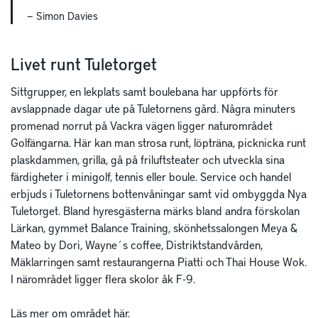
— Simon Davies
Livet runt Tuletorget
Sittgrupper, en lekplats samt boulebana har uppförts för
avslappnade dagar ute på Tuletornens gård. Några minuters
promenad norrut på Vackra vägen ligger naturområdet
Golfängarna. Här kan man strosa runt, löpträna, picknicka runt
plaskdammen, grilla, gå på friluftsteater och utveckla sina
färdigheter i minigolf, tennis eller boule. Service och handel
erbjuds i Tuletornens bottenvåningar samt vid ombyggda Nya
Tuletorget. Bland hyresgästerna märks bland andra förskolan
Lärkan, gymmet Balance Training, skönhetssalongen Meya &
Mateo by Dori, Wayne´s coffee, Distriktstandvården,
Mäklarringen samt restaurangerna Piatti och Thai House Wok.
I närområdet ligger flera skolor åk F-9.
Läs mer om området
här
.