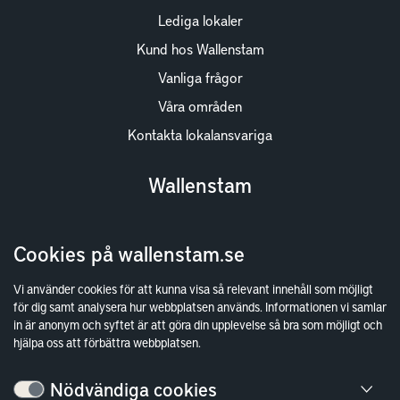
Lediga lokaler
Kund hos Wallenstam
Vanliga frågor
Våra områden
Kontakta lokalansvariga
Wallenstam
Investor Relations
Cookies på wallenstam.se
Finansiella rapporter
Sök fakturamottagare
Vi använder cookies för att kunna visa så relevant innehåll som möjligt
för dig samt analysera hur webbplatsen används. Informationen vi samlar
Våra fastigheter
in är anonym och syftet är att göra din upplevelse så bra som möjligt och
Hållbarhet
hjälpa oss att förbättra webbplatsen.
Jobba hos oss
Nödvändiga cookies