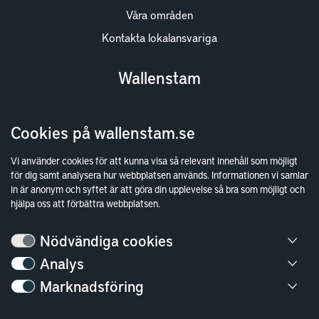
Våra områden
Kontakta lokalansvariga
Wallenstam
Investor Relations
Cookies på wallenstam.se
Finansiella rapporter
Sök fakturamottagare
Vi använder cookies för att kunna visa så relevant innehåll som möjligt
för dig samt analysera hur webbplatsen används. Informationen vi samlar
Våra fastigheter
in är anonym och syftet är att göra din upplevelse så bra som möjligt och
Hållbarhet
hjälpa oss att förbättra webbplatsen.
Jobba hos oss
Nödvändiga cookies
Kontakt
Analys
Marknadsföring
Kundservice
Göteborg