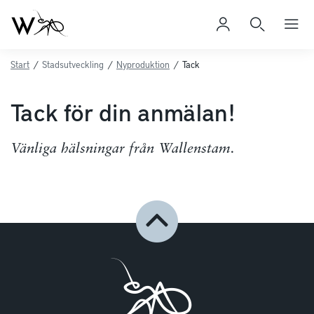
Start
/
Stadsutveckling
/
Nyproduktion
/
Tack
Tack för din anmälan!
Vänliga hälsningar från Wallenstam.