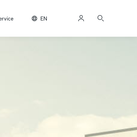
rvice
EN