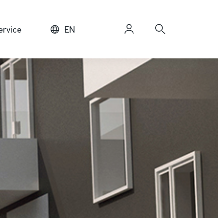
rvice
EN