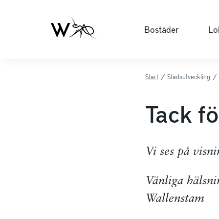
Bostäder
Lo
Start
/
Stadsutveckling
/
Tack f
Vi ses på visn
Vänliga hälsni
Wallenstam