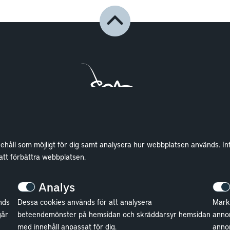
nehåll som möjligt för dig samt analysera hur webbplatsen används. In
Lokaler
Wallenstam
 att förbättra webbplatsen.
Lediga lokaler
Investor Relations
Analys
Kund hos Wallenstam
Finansiella rapporter
nds
Dessa cookies används för att analysera
Markn
Vanliga frågor
Sök fakturamottagare
går
beteendemönster på hemsidan och skräddarsyr hemsidan
annon
med innehåll anpassat för dig.
anno
Våra områden
Våra fastigheter