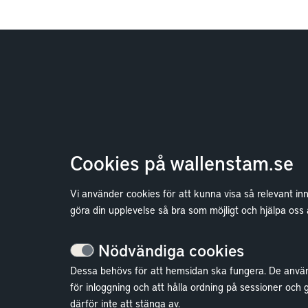
Cookies på wallenstam.se
Vi använder cookies för att kunna visa så relevant in
Bostäder
göra din upplevelse så bra som möjligt och hjälpa oss
Lediga bostäder
Nödvändiga cookies
Bostadskö
Dessa behövs för att hemsidan ska fungera. De anvä
Mina Sidor
för inloggning och att hålla ordning på sessioner och 
därför inte att stänga av.
Vanliga frågor