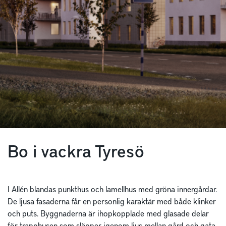
Bo i vackra Tyresö
I Allén blandas punkthus och lamellhus med gröna innergårdar.
De ljusa fasaderna får en personlig karaktär med både klinker
och puts. Byggnaderna är ihopkopplade med glasade delar
för trapphusen som släpper igenom ljus mellan gård och gata.