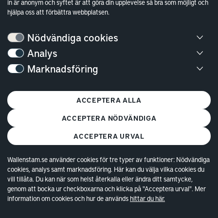
in är anonym och syftet är att göra din upplevelse så bra som möjligt och
hjälpa oss att förbättra webbplatsen.
Bostäder
Nödvändiga cookies
Analys
Lediga bostäder
Marknadsföring
Bostadskö
Mina Sidor
ACCEPTERA ALLA
Vanliga frågor
Parkering och förråd
ACCEPTERA NÖDVÄNDIGA
Kundservice
ACCEPTERA URVAL
Lokaler
Wallenstam.se använder cookies för tre typer av funktioner: Nödvändiga
cookies, analys samt marknadsföring. Här kan du välja vilka cookies du
vill tillåta. Du kan när som helst återkalla eller ändra ditt samtycke,
Lediga lokaler
genom att bocka ur checkboxarna och klicka på "Acceptera urval". Mer
Kund hos Wallenstam
information om cookies och hur de används
hittar du här.
Vanliga frågor