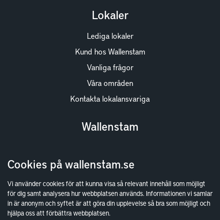
Lokaler
Lediga lokaler
Kund hos Wallenstam
Vanliga frågor
Våra områden
Kontakta lokalansvariga
Wallenstam
Investor Relations
Cookies på wallenstam.se
Finansiella rapporter
Sök fakturamottagare
Vi använder cookies för att kunna visa så relevant innehåll som möjligt
för dig samt analysera hur webbplatsen används. Informationen vi samlar
Våra fastigheter
in är anonym och syftet är att göra din upplevelse så bra som möjligt och
Hållbarhet
hjälpa oss att förbättra webbplatsen.