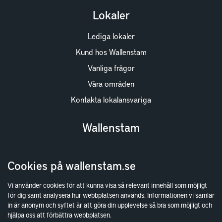
Lokaler
Lediga lokaler
Kund hos Wallenstam
Vanliga frågor
Våra områden
Kontakta lokalansvariga
Wallenstam
Investor Relations
Cookies på wallenstam.se
Finansiella rapporter
Sök fakturamottagare
Vi använder cookies för att kunna visa så relevant innehåll som möjligt
för dig samt analysera hur webbplatsen används. Informationen vi samlar
Våra fastigheter
in är anonym och syftet är att göra din upplevelse så bra som möjligt och
Hållbarhet
hjälpa oss att förbättra webbplatsen.