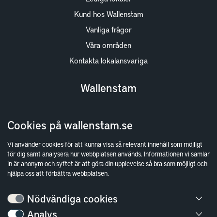
Kund hos Wallenstam
Vanliga frågor
Våra områden
Kontakta lokalansvariga
Wallenstam
Investor Relations
Cookies på wallenstam.se
Finansiella rapporter
Sök fakturamottagare
Vi använder cookies för att kunna visa så relevant innehåll som möjligt
för dig samt analysera hur webbplatsen används. Informationen vi samlar
Våra fastigheter
in är anonym och syftet är att göra din upplevelse så bra som möjligt och
Hållbarhet
hjälpa oss att förbättra webbplatsen.
Jobba hos oss
Nödvändiga cookies
Kontakt
Analys