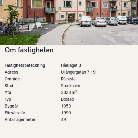
Om fastigheten
Fastighetsbeteckning
Hålslaget 3
Adress
Ullångergatan 7-19
Område
Råcksta
Stad
Stockholm
2
Yta
3333 m
Typ
Bostad
Byggår
1953
Förvärvsår
1999
Antal lägenheter
49