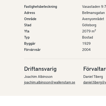
Fastighetsbeteckning
Vasastaden 9:
Adress
Bellmansgatan
Område
Avenyområdet
Stad
Göteborg
2
Yta
2079 m
Typ
Bostad
Byggår
1929
Förvärvsår
2004
Driftansvarig
Förvaltar
Joachim Albinsson
Daniel Tiberg
joachim.albinsson@wallenstam.se
daniel.tiberg@