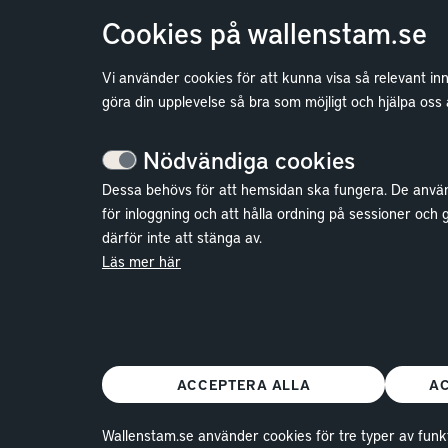
Cookies på wallenstam.se
Vi använder cookies för att kunna visa så relevant in
Bostäder
göra din upplevelse så bra som möjligt och hjälpa oss
Lediga bostäder
Nödvändiga cookies
Bostadskö
Dessa behövs för att hemsidan ska fungera. De anvä
Mina Sidor
för inloggning och att hålla ordning på sessioner och 
därför inte att stänga av.
Vanliga frågor
Läs mer här
Parkering och förråd
Kundservice
ACCEPTERA ALLA
A
Wallenstam.se använder cookies för tre typer av funkt