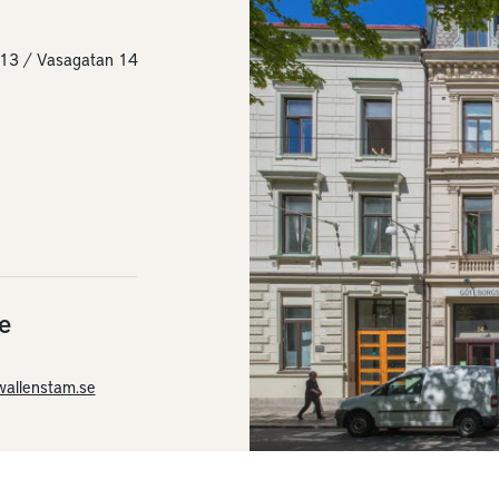
7
 13 / Vasagatan 14
e
wallenstam.se