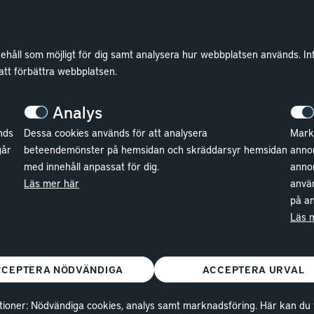
nehåll som möjligt för dig samt analysera hur webbplatsen används. In
Lokaler
Wallenstam
 att förbättra webbplatsen.
Lediga lokaler
Investor Relations
Analys
Kund hos Wallenstam
Finansiella rapporter
nds
Dessa cookies används för att analysera
Markn
Vanliga frågor
Sök fakturamottagare
går
beteendemönster på hemsidan och skräddarsyr hemsidan
annon
med innehåll anpassat för dig.
anno
Våra områden
Våra fastigheter
Läs mer här
använ
Kontakta lokalansvariga
Hållbarhet
på an
Jobba hos oss
Läs 
CCEPTERA NÖDVÄNDIGA
ACCEPTERA URVAL
ioner: Nödvändiga cookies, analys samt marknadsföring. Här kan du välj