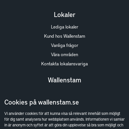
Lokaler
Lediga lokaler
Kund hos Wallenstam
Vanliga frågor
Våra områden
Kontakta lokalansvariga
Wallenstam
Investor Relations
Cookies på wallenstam.se
Finansiella rapporter
Sök fakturamottagare
Vi använder cookies för att kunna visa så relevant innehåll som möjligt
för dig samt analysera hur webbplatsen används. Informationen vi samlar
Våra fastigheter
in är anonym och syftet är att göra din upplevelse så bra som möjligt och
Hållbarhet